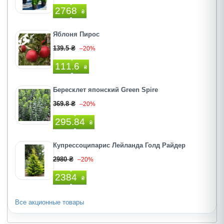
2768
₴
Яблоня Пирос
139.5 ₴
–20%
111.6
₴
Бересклет японский Green Spire
369.8 ₴
–20%
295.84
₴
Купрессоципарис Лейланда Голд Райдер
2980 ₴
–20%
2384
₴
Все акционные товары