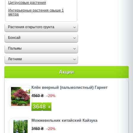
Цитрусовые растения
Интерьерные растения свыше 1
метра
Растения открытого грунта
Бонсай
Пальмы
Летники
Акции
Клён веерный (пальмолистный) Гарнет
4560 ₴
–20%
3648
₴
Можжевельник китайский Кайзука
3460 ₴
–20%