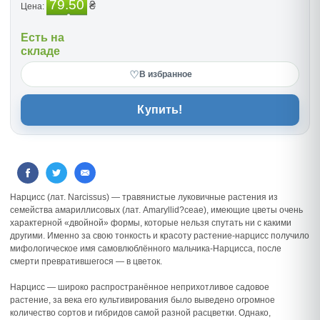
79.50
₴
Цена:
Есть на
складе
♡
В избранное
Купить!
Нарцисс (лат. Narcissus) — травянистые луковичные растения из
семейства амариллисовых (лат. Amaryllid?ceae), имеющие цветы очень
характерной «двойной» формы, которые нельзя спутать ни с какими
другими. Именно за свою тонкость и красоту растение-нарцисс получило
мифологическое имя самовлюблённого мальчика-Нарцисса, после
смерти превратившегося — в цветок.
Нарцисс — широко распространённое неприхотливое садовое
растение, за века его культивирования было выведено огромное
количество сортов и гибридов самой разной расцветки. Однако,