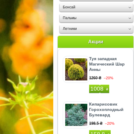
Бонсай
Пальмы
Летники
Акции
Туя западная
Магический Шар
Анны
1260 ₴
–20%
1008
₴
Кипарисовик
Горохоплодный
Булевард
198.5 ₴
–20%