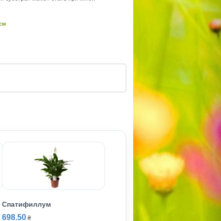
 см
Спатифиллум
698.50
₴