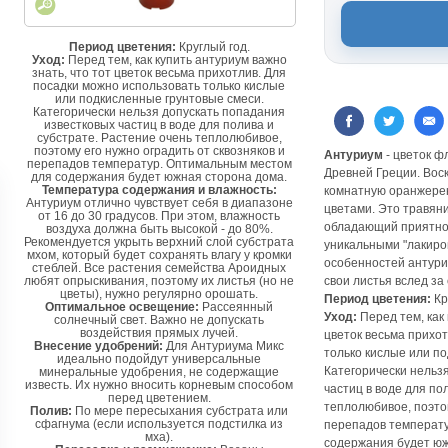
Период цветения:
Круглый год.
Уход:
Перед тем, как купить антуриум важно
знать, что тот цветок весьма прихотлив. Для
посадки можно использовать только кислые
или подкисленные грунтовые смеси.
Категорически нельзя допускать попадания
известковых частиц в воде для полива и
субстрате. Растение очень теплолюбивое,
поэтому его нужно оградить от сквозняков и
Антуриум
- цветок ф
перепадов температур. Оптимальным местом
Древней Греции. Вос
для содержания будет южная сторона дома.
Температура содержания и влажность:
комнатную оранжере
Антуриум отлично чувствует себя в диапазоне
цветами. Это травян
от 16 до 30 градусов. При этом, влажность
обладающий приятной
воздуха должна быть высокой - до 80%.
Рекомендуется укрыть верхний слой субстрата
уникальными "лакиро
мхом, который будет сохранять влагу у кромки
особенностей антури
стеблей. Все растения семейства Ароидных
любят опрыскивания, поэтому их листья (но не
свои листья вслед за
цветы), нужно регулярно орошать.
Период цветения:
Кр
Оптимальное освещение:
Рассеянный
Уход:
Перед тем, как 
солнечный свет. Важно не допускать
воздействия прямых лучей.
цветок весьма прихо
Внесение удобрений:
Для Антуриума Микс
только кислые или п
идеально подойдут универсальные
Категорически нельз
минеральные удобрения, не содержащие
известь. Их нужно вносить корневым способом
частиц в воде для по
перед цветением.
теплолюбивое, поэтом
Полив:
По мере пересыхания субстрата или
сфагнума (если используется подстилка из
перепадов температ
мха).
содержания будет юж