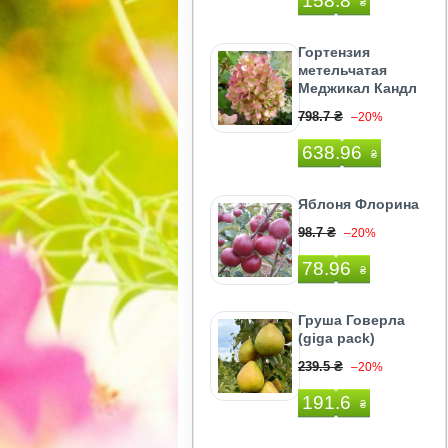
158.8
₴
Гортензия
метельчатая
Меджикал Кандл
798.7 ₴
–20%
638.96
₴
Яблоня Флорина
98.7 ₴
–20%
78.96
₴
Груша Говерла
(giga pack)
239.5 ₴
–20%
191.6
₴