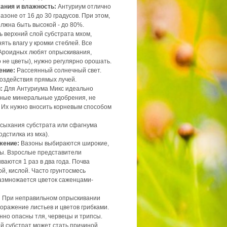
ания и влажность:
Антуриум отлично
азоне от 16 до 30 градусов. При этом,
лжна быть высокой - до 80%.
ь верхний слой субстрата мхом,
ять влагу у кромки стеблей. Все
Ароидных любят опрыскивания,
о не цветы), нужно регулярно орошать.
ение:
Рассеянный солнечный свет.
воздействия прямых лучей.
:
Для Антуриума Микс идеально
ные минеральные удобрения, не
 Их нужно вносить корневым способом
сыхания субстрата или сфагнума
одстилка из мха).
жение:
Вазоны выбираются широкие,
ы. Взрослые представители
аются 1 раз в два года. Почва
й, кислой. Часто грунтосмесь
Размножается цветок саженцами-
:
При неправильном опрыскивании
оражение листьев и цветов грибками.
нно опасны тля, червецы и трипсы.
 субстрат может стать причиной