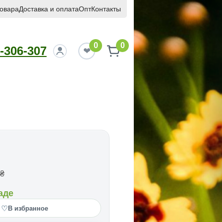
товара
Доставка и оплата
Опт
Контакты
0
0
-306-307
₴
аде
♡
В избранное