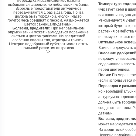
Пересадка и размножение:
Вазоны
Температура содерж
выбираются широкие, но небольшой глубины.
Взрослые представители антуриумов
чувствует себя в диап
пересаживаются 1 раз в два года. Почва
влажность воздуха до
должна быть торфяной, кислой. Часто
грунтосмесь соединят с песком. Размножается
Рекомендуется укрыт
цветок саженцами-детками.
который будет сохран
Болезни, вредители:
При неправильном
растения семейства 
опрыскивании может наблюдаться поражение
листьев и цветов грибками. Из вредителей
поэтому их листья (н
особенно опасны тля, червецы и трипсы.
Оптимальное освещ
Неверно подобранный субстрат может стать
Важно не допускать 
причиной развития антракоза.
"/>
Внесение удобрений
подойдут универсаль
содержащие известь.
перед цветением.
Полив:
По мере пере
(если используется п
Пересадка и размно
но небольшой глубин
антуриумов пересажив
должна быть торфяно
соединят с песком. 
детками.
Болезни, вредители
может наблюдаться п
Из вредителей особе
Неверно подобранный