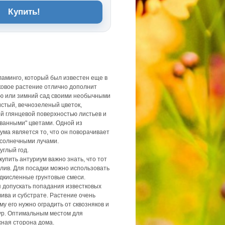
Купить!
ламинго, который был известен еще в
ковое растение отлично дополнит
ю или зимний сад своими необычными
истый, вечнозеленый цветок,
 глянцевой поверхностью листьев и
ванными" цветами. Одной из
ума является то, что он поворачивает
 солнечными лучами.
углый год.
купить антуриум важно знать, что тот
тлив. Для посадки можно использовать
одкисленные грунтовые смеси.
я допускать попадания известковых
лива и субстрате. Растение очень
у его нужно оградить от сквозняков и
ур. Оптимальным местом для
ная сторона дома.