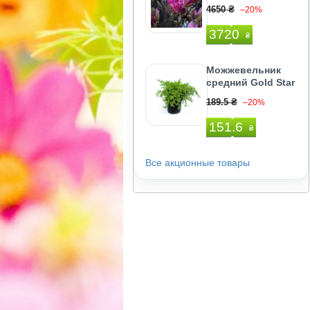
4650 ₴
–20%
3720
₴
Можжевельник
средний Gold Star
189.5 ₴
–20%
151.6
₴
Все акционные товары