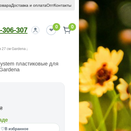
товара
Доставка и оплата
Опт
Контакты
0
0
-306-307
в 27 см Gardena
ystem пластиковые для
 Gardena
₴
аде
♡
В избранное