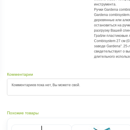
инструмента.
Ручки Gardena сombi
Gardena сombisystem
деревянные или алю
остановиться на ручк
разгрузку Вашей спи
Грабли пластиковые л
Combisystem 27 см (0
заводе Gardena". 25-
свидетельствует о в
длительного использ
Комментарии
Комментариев пока нет, Вы можете
свой.
Похожие товары