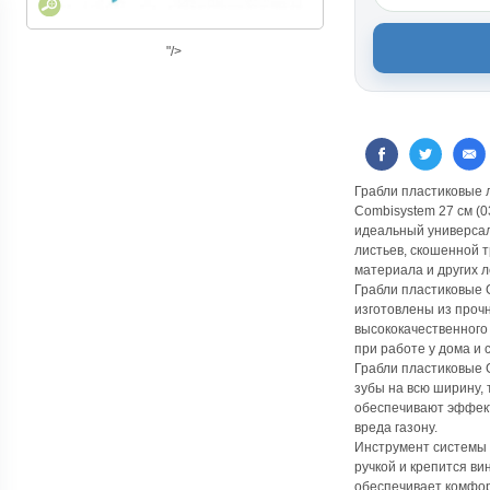
"/>
Грабли пластиковые л
Combisystem 27 см (
идеальный универсал
листьев, скошенной 
материала и других л
Грабли пластиковые 
изготовлены из прочн
высококачественного
при работе у дома и 
Грабли пластиковые G
зубы на всю ширину,
обеспечивают эффект
вреда газону.
Инструмент системы 
ручкой и крепится в
обеспечивает комфор