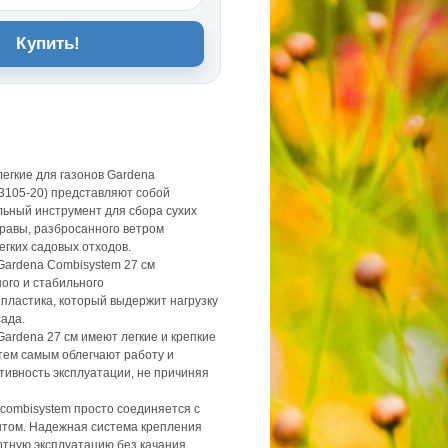
Купить!
егкие для газонов Gardena
03105-20) представляют собой
ьный инструмент для сбора сухих
травы, разбросанного ветром
егких садовых отходов.
Gardena Combisystem 27 см
ого и стабильного
 пластика, который выдержит нагрузку
сада.
ardena 27 см имеют легкие и крепкие
 тем самым облегчают работу и
ивность эксплуатации, не причиняя
сombisystem просто соединяется с
интом. Надежная система крепления
тную эксплуатацию без качания