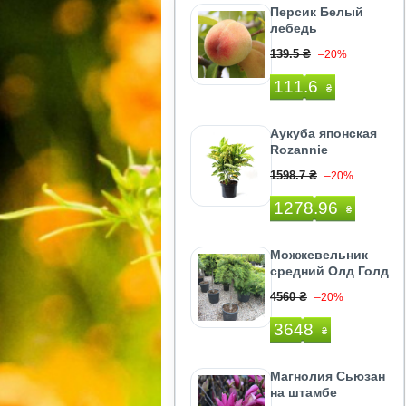
Персик Белый
лебедь
139.5 ₴
–20%
111.6
₴
Аукуба японская
Rozannie
1598.7 ₴
–20%
1278.96
₴
Можжевельник
средний Олд Голд
4560 ₴
–20%
3648
₴
Магнолия Сьюзан
на штамбе