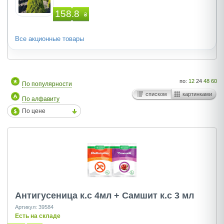
158.8
₴
Все акционные товары
по:
12
24
48
60
По популярности
списком
картинками
По алфавиту
По цене
Антигусеница к.с 4мл + Самшит к.с 3 мл
Артикул: 39584
Есть на складе