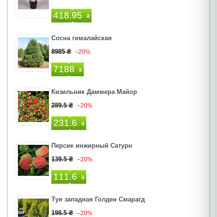
418.95
₴
Сосна гималайская
8985 ₴
–20%
7188
₴
Кизильник Даммера Майор
289.5 ₴
–20%
231.6
₴
Персик инжирный Сатурн
139.5 ₴
–20%
111.6
₴
Туя западная Голден Смарагд
198.5 ₴
–20%