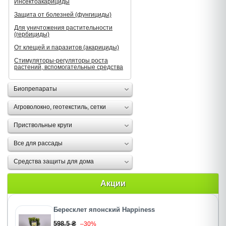
Инсектоакарициды
Защита от болезней (фунгициды)
Для уничтожения растительности
(гербициды)
От клещей и паразитов (акарициды)
Стимуляторы-регуляторы роста
растений, вспомогательные средства
Биопрепараты
Агроволокно, геотекстиль, сетки
Приствольные круги
Все для рассады
Средства защиты для дома
Акции
Бересклет японский Happiness
598.5 ₴
–30%