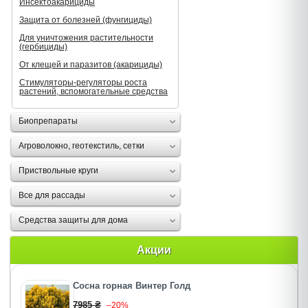
Инсектоакарициды
Защита от болезней (фунгициды)
Для уничтожения растительности
(гербициды)
От клещей и паразитов (акарициды)
Стимуляторы-регуляторы роста
растений, вспомогательные средства
Биопрепараты
Агроволокно, геотекстиль, сетки
Приствольные круги
Все для рассады
Средства защиты для дома
Акции
Сосна горная Винтер Голд
7985 ₴
–20%