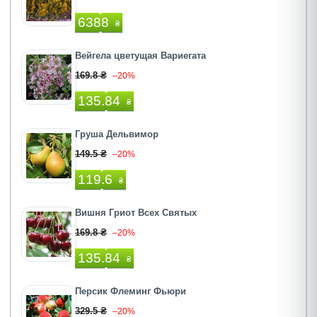
6388
₴
Вейгела цветущая Вариегата
169.8 ₴
–20%
135.84
₴
Груша Дельвимор
149.5 ₴
–20%
119.6
₴
Вишня Гриот Всех Святых
169.8 ₴
–20%
135.84
₴
Персик Флеминг Фьюри
329.5 ₴
–20%