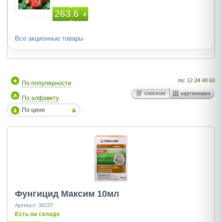
263.6
₴
Все акционные товары
по:
12
24
48
60
По популярности
списком
картинками
По алфавиту
По цене
Фунгицид Максим 10мл
Артикул: 38237
Есть на складе