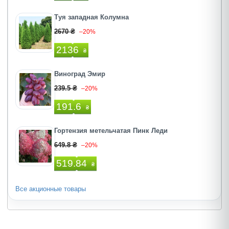
Туя западная Колумна
2670 ₴
–20%
2136
₴
Виноград Эмир
239.5 ₴
–20%
191.6
₴
Гортензия метельчатая Пинк Леди
649.8 ₴
–20%
519.84
₴
Все акционные товары