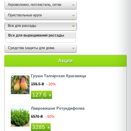
Агроволокно, геотекстиль, сетки
Приствольные круги
Все для рассады
Все для выращивания рассады
Средства защиты для дома
Акции
Груша Талгарская Красавица
159.5 ₴
–20%
127.6
₴
Лавровишня Ротундифолиа
6570 ₴
–50%
3285
₴