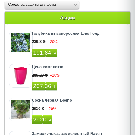
Средства защиты для дома
Акции
Голубика высокорослая Блю Голд
239.8 ₴
–20%
191.84
₴
Цена комплекта
259.20 ₴
–20%
207.36
₴
Сосна черная Брепо
3650 ₴
–20%
2920
₴
Замиокулькас замиелистный Raven