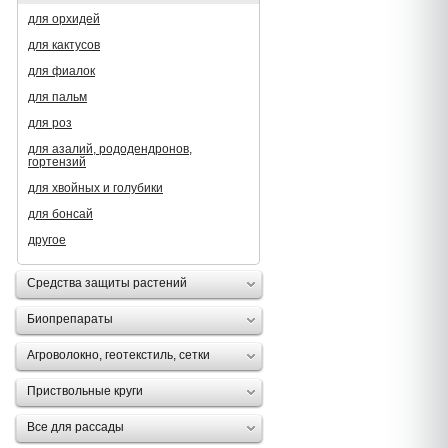
для орхидей
для кактусов
для фиалок
для пальм
для роз
для азалий, рододендронов,
гортензий
для хвойных и голубики
для бонсай
другое
Средства защиты растений
Биопрепараты
Агроволокно, геотекстиль, сетки
Приствольные круги
Все для рассады