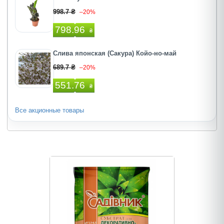
998.7 ₴
–20%
798.96
₴
Слива японская (Сакура) Койо-но-май
689.7 ₴
–20%
551.76
₴
Все акционные товары