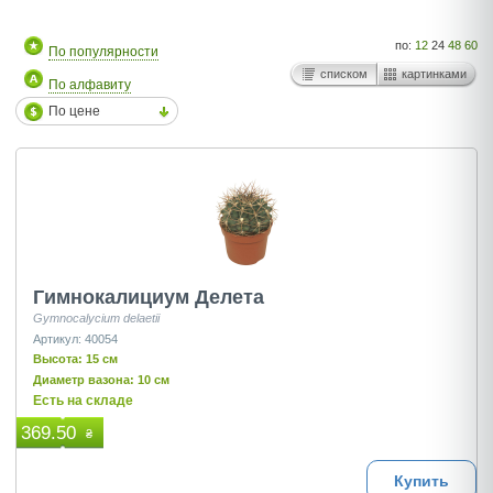
по:
12
24
48
60
По популярности
списком
картинками
По алфавиту
По цене
Гимнокалициум Делета
Gymnocalycium delaetii
Артикул: 40054
Высота: 15 см
Диаметр вазона: 10 см
Есть на складе
369.50
₴
Купить