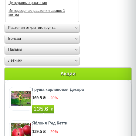
Цитрусовые растения
Интерьерные растения свыше 1
метра
Растения открытого грунта
Бонсай
Пальмы
Летники
Акции
Груша карликовая Декора
169.5 ₴
–20%
135.6
₴
Яблоня Ред Кетти
139.5 ₴
–20%