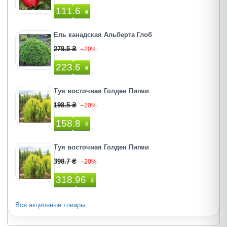
111.6
₴
Ель канадская Альберта Глоб
279.5 ₴
–20%
223.6
₴
Туя восточная Голден Пигми
198.5 ₴
–20%
158.8
₴
Туя восточная Голден Пигми
398.7 ₴
–20%
318.96
₴
Все акционные товары