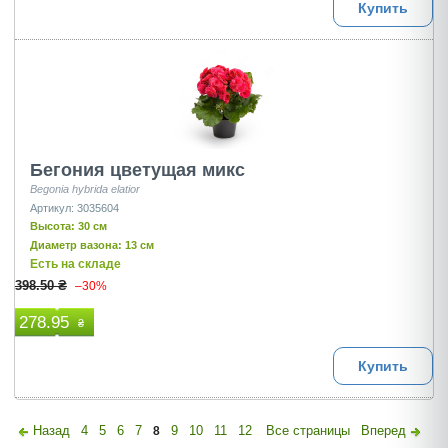
Купить
Бегония цветущая микс
Begonia hybrida elatior
Артикул: 3035604
Высота: 30 см
Диаметр вазона: 13 см
Есть на складе
398.50 ₴
–30%
278.95
₴
Купить
Назад
4
5
6
7
9
10
11
12
Все страницы
Вперед
8