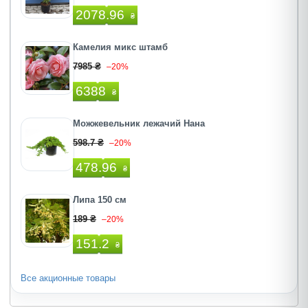
2078.96
₴
Камелия микс штамб
7985 ₴
–20%
6388
₴
Можжевельник лежачий Нана
598.7 ₴
–20%
478.96
₴
Липа 150 см
189 ₴
–20%
151.2
₴
Все акционные товары