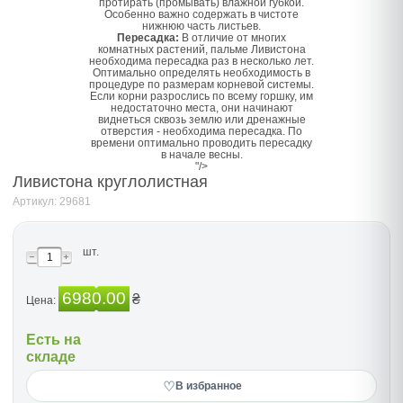
протирать (промывать) влажной губкой.
Особенно важно содержать в чистоте
нижнюю часть листьев.
Пересадка:
В отличие от многих
комнатных растений, пальме Ливистона
необходима пересадка раз в несколько лет.
Оптимально определять необходимость в
процедуре по размерам корневой системы.
Если корни разрослись по всему горшку, им
недостаточно места, они начинают
виднеться сквозь землю или дренажные
отверстия - необходима пересадка. По
времени оптимально проводить пересадку
в начале весны.
"/>
Ливистона круглолистная
Артикул: 29681
шт.
6980.00
₴
Цена:
Есть на
складе
♡
В избранное