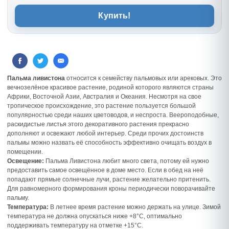
Купить!
Пальма ливистона
относится к семейству пальмовых или арековых. Это
вечнозелёное красивое растение, родиной которого являются страны
Африки, Восточной Азии, Австралия и Океания. Несмотря на свое
тропическое происхождение, это растение пользуется большой
популярностью среди наших цветоводов, и неспроста. Веероподобные,
раскидистые листья этого декоративного растения прекрасно
дополняют и освежают любой интерьер. Среди прочих достоинств
пальмы можно назвать её способность эффективно очищать воздух в
помещении.
Освещение:
Пальма Ливистона любит много света, потому ей нужно
предоставить самое освещённое в доме место. Если в обед на неё
попадают прямые солнечные лучи, растение желательно притенить.
Для равномерного формирования кроны периодически поворачивайте
пальму.
Температура:
В летнее время растение можно держать на улице. Зимой
температура не должна опускаться ниже +8°С, оптимально
поддерживать температуру на отметке +15°С.