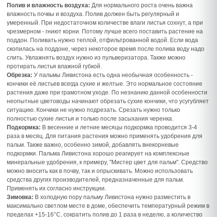
Полив и влажность воздуха:
Для нормального роста очень важна
влажность почвы и воздуха. Полив должен быть регулярный и
умеренный. При недостаточном количестве влаги листья сохнут, а при
чрезмерном - гниют корни. Потому лучше всего поставить растение на
поддон. Поливать нужно теплой, отфильтрованной водой. Если вода
скопилась на поддоне, через некоторое время после полива воду надо
слить. Увлажнять воздух нужно из пульверизатора. Также можно
протирать листья влажной губкой.
Обрезка:
У пальмы Ливистона есть одна необычная особенность -
кончики её листьев всегда сухие и желтые. Это нормальное состояние
растения даже при грамотном уходе. По незнанию данной особенности
неопытные цветоводы начинают обрезать сухие кончики, что усугубляет
ситуацию. Кончики не нужно подрезать. Срезать нужно только
полностью сухие листья и только после засыхания черенка.
Подкормка:
В весенние и летние месяцы подкормка проводится 3-4
раза в месяц. Для питания растения можно применять удобрения для
пальм. Также важно, особенно зимой, добавлять внекорневые
подкормки. Пальма Ливистона хорошо реагирует на комплексные
минеральные удобрения, к примеру, "Мистер цвет для пальм". Средство
можно вносить как в почву, так и опрыскивать. Можно использовать
средства других производителей, предназначенные для пальм.
Применять их согласно инструкции.
Зимовка:
В холодную пору пальму Ливистона нужно разместить в
максимально светлом месте в доме, обеспечить температурный режим в
пределах +15-16°С, сократить полив до 1 раза в неделю, а количество