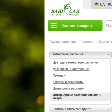
UA
R
Каталог товаров
Главная страница
Растения
Комнатн
Комнатные растения
Цветущие комнатные растения
Декоративно-лиственные
Орхидеи
Кактусы и суккуленты
Цитрусовые растения
Интерьерные растения свыше 1
метра
Растения открытого грунта