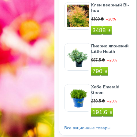
Клен веерный Bi-
hoo
4360 ₴
–20%
3488
₴
Пиерис японский
Little Heath
987.5 ₴
–20%
790
₴
Хебе Emerald
Green
239.5 ₴
–20%
191.6
₴
Все акционные товары