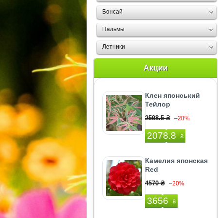
Бонсай
Пальмы
Летники
Акции
Клен японський
Тейлор
2598.5 ₴
–20%
2078.8
₴
Камелия японская
Red
4570 ₴
–20%
3656
₴