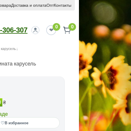
товара
Доставка и оплата
Опт
Контакты
0
0
-306-307
 карусель
ната карусель
0
₴
аде
♡
В избранное