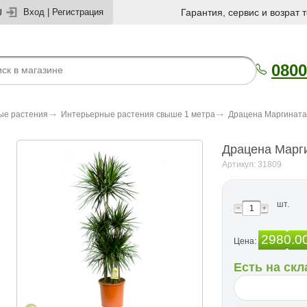
U
Вход
|
Регистрация
Гарантия, сервис и возрат 
0800
ые растения
Интерьерные растения свыше 1 метра
Драцена Маргината
Драцена Марги
Артикул: 31809
шт.
2980.0
Цена:
Есть на скл