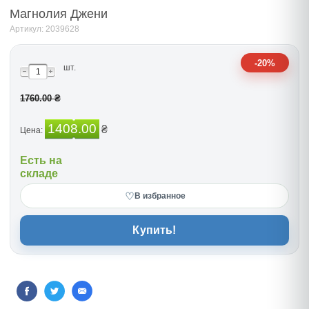
Магнолия Джени
Артикул: 2039628
-20%
шт.
1760.00 ₴
1408.00
₴
Цена:
Есть на
складе
♡
В избранное
Купить!