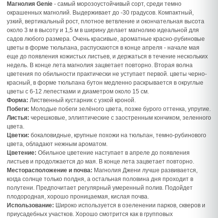
Магнолия Genie
- самый морозоустойчивый сорт, среди темно
окрашенных магнолий. Выдерживает до -30 градусов. Компактный,
узкий, вертикальный рост, плотное ветвление и окончательная высота
около 3 м в высоту и 1,5 м в ширину делает магнолию идеальной для
садов любого размера. Очень красивые, ароматные красно-рубиновые
цветы в форме тюльпана, распускаются в конце апреля - начале мая
еще до появления кожистых листьев, и держаться в течение нескольких
недель. В конце лета магнолия зацветает повторно. Вторая волна
цветения по обильности практически не уступает первой. цветы черно-
красный, в форме тюльпана бутон медленно раскрывается в округлые
цветы с 6-12 лепестками и диаметром около 15 см.
Форма:
Лиственный кустарник с узкой кроной.
Побеги:
Молодые побеги зелёного цвета, позже бурого оттенка, упругие.
Листья:
черешковые, эллиптические с заостренным кончиком, зеленного
цвета.
Цветки:
бокаловидные, крупные похожи на тюльпан, темно-рубинового
цвета, обладают нежным ароматом.
Цветение:
Обильное цветение наступает в апреле до появления
листьев и продолжается до мая. В конце лета зацветает повторно.
Месторасположение и почва:
Магнолия Джени лучше развивается,
когда солнце только полдня, а остальная половина дня проходит в
полутени. Предпочитает регулярный умеренный полив. Подойдет
плодородная, хорошо проницаемая, кислая почва.
Использование:
Широко используется в озеленении парков, скверов и
приусадебных участков. Хорошо смотрится как в групповых