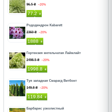
96.5 ₴
–20%
77.2
₴
Рододендрон Kabarett
2360 ₴
–20%
1888
₴
Гортензия метельчатая Лаймлайт
2498.5 ₴
–20%
1998.8
₴
Туя западная Смарагд Витбонт
149.8 ₴
–20%
119.84
₴
Барбарис узколистный