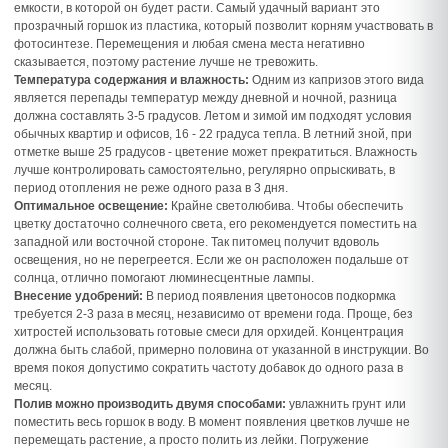
емкости, в которой он будет расти. Самый удачный вариант это
прозрачный горшок из пластика, который позволит корням участвовать в
фотосинтезе. Перемещения и любая смена места негативно
сказывается, поэтому растение лучше не тревожить.
Температура содержания и влажность:
Одним из капризов этого вида
является перепады температур между дневной и ночной, разница
должна составлять 3-5 градусов. Летом и зимой им подходят условия
обычных квартир и офисов, 16 - 22 градуса тепла. В летний зной, при
отметке выше 25 градусов - цветение может прекратиться. Влажность
лучше контролировать самостоятельно, регулярно опрыскивать, в
период отопления не реже одного раза в 3 дня.
Оптимальное освещение:
Крайне светолюбива. Чтобы обеспечить
цветку достаточно солнечного света, его рекомендуется поместить на
западной или восточной стороне. Так питомец получит вдоволь
освещения, но не перегреется. Если же он расположен подальше от
солнца, отлично помогают люминесцентные лампы.
Внесение удобрений:
В период появления цветоносов подкормка
требуется 2-3 раза в месяц, независимо от времени года. Проще, без
хитростей использовать готовые смеси для орхидей. Концентрация
должна быть слабой, примерно половина от указанной в инструкции. Во
время покоя допустимо сократить частоту добавок до одного раза в
месяц.
Полив можно производить двумя способами:
увлажнить грунт или
поместить весь горшок в воду. В момент появления цветков лучше не
перемещать растение, а просто полить из лейки. Погружение