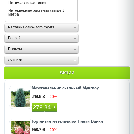
Цитрусовые растения
Интерьерные растения свыше 1
метра
Растения открытого грунта
Бонсай
Пальмы
Летники
Акции
Можжевельник скальный Мунглоу
349.8 ₴
–20%
279.84
₴
Гортензия метельчатая Пинки Винки
958.7 ₴
–20%