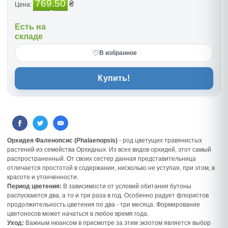
769.50
₴
Цена:
Есть на
складе
♡
В избранное
Купить!
Орхидея Фаленопсис (Phalaenopsis)
- род цветущих травянистых
растений из семейства Орхидных. Из всех видов орхидей, этот самый
распространенный. От своих сестер данная представительница
отличается простотой в содержании, нисколько не уступая, при этом, в
красоте и утонченности.
Период цветения:
В зависимости от условий обитания бутоны
распускаются два, а то и три раза в год. Особенно радует флористов
продолжительность цветения по два - три месяца. Формирование
цветоносов может начаться в любое время года.
Уход:
Важным нюансом в присмотре за этим экзотом является выбор