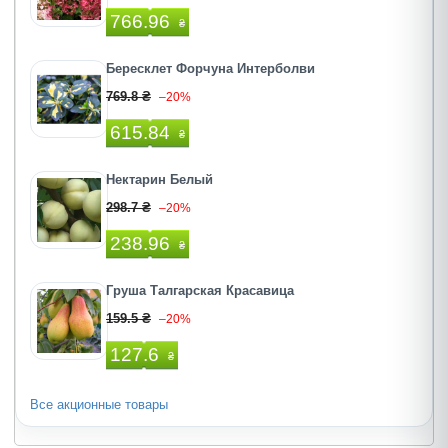
766.96
₴
Бересклет Форчуна Интерболви
769.8 ₴
–20%
615.84
₴
Нектарин Белый
298.7 ₴
–20%
238.96
₴
Груша Талгарская Красавица
159.5 ₴
–20%
127.6
₴
Все акционные товары