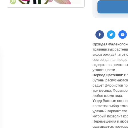
Орхидея Фаленопсис
травянистых растени
видов орхидей, этот
сестер данная предс
содержании, нискольк
утонченности.
Период цветения:
В 
бутоны распускаются 
радует флористов пр
три месяца. Формиро
любое время года.
Уход:
Важным нюансом
является выбор емкос
удачный вариант это
который позволит ко
Перемещения и люба
сказывается, поэтом