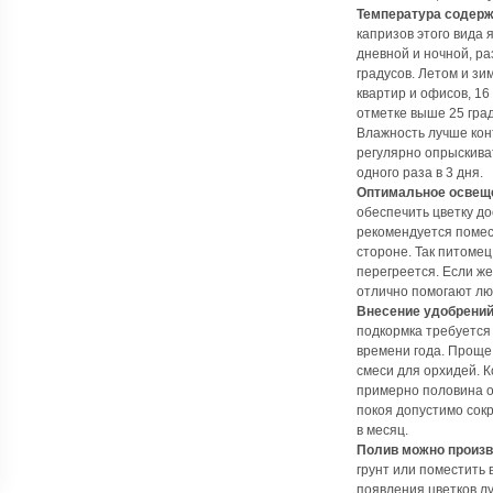
Температура содерж
капризов этого вида
дневной и ночной, ра
градусов. Летом и з
квартир и офисов, 16 
отметке выше 25 град
Влажность лучше кон
регулярно опрыскива
одного раза в 3 дня.
Оптимальное освещ
обеспечить цветку до
рекомендуется помес
стороне. Так питомец
перегреется. Если ж
отлично помогают л
Внесение удобрений
подкормка требуется 
времени года. Проще,
смеси для орхидей. 
примерно половина о
покоя допустимо сокр
в месяц.
Полив можно произв
грунт или поместить 
появления цветков л