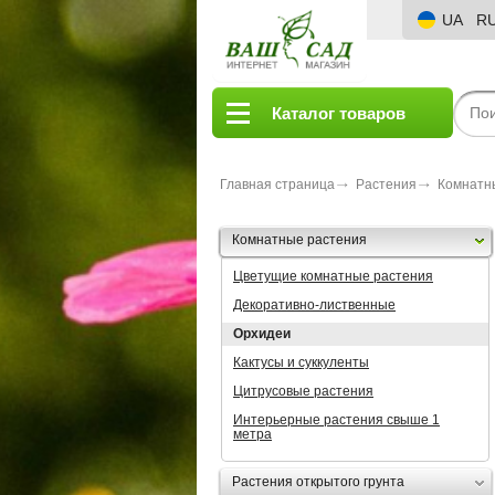
UA
R
Каталог товаров
Главная страница
Растения
Комнатн
Комнатные растения
Цветущие комнатные растения
Декоративно-лиственные
Орхидеи
Кактусы и суккуленты
Цитрусовые растения
Интерьерные растения свыше 1
метра
Растения открытого грунта