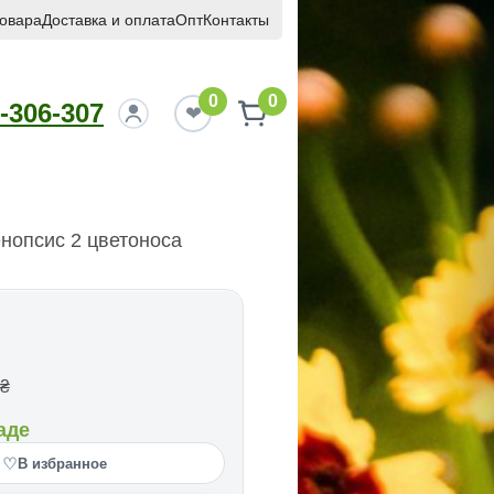
товара
Доставка и оплата
Опт
Контакты
0
0
-306-307
нопсис 2 цветоноса
₴
аде
♡
В избранное