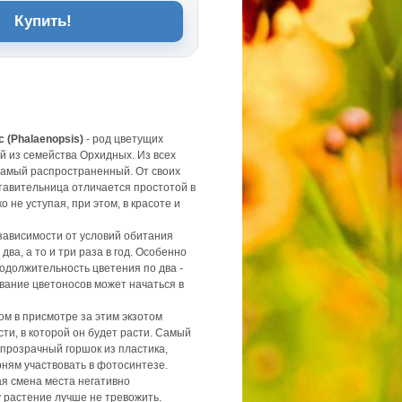
Купить!
 (Phalaenopsis)
- род цветущих
й из семейства Орхидных. Из всех
 самый распространенный. От своих
тавительница отличается простотой в
о не уступая, при этом, в красоте и
зависимости от условий обитания
два, а то и три раза в год. Особенно
одолжительность цветения по два -
вание цветоносов может начаться в
 в присмотре за этим экзотом
ти, в которой он будет расти. Самый
 прозрачный горшок из пластика,
рням участвовать в фотосинтезе.
я смена места негативно
у растение лучше не тревожить.