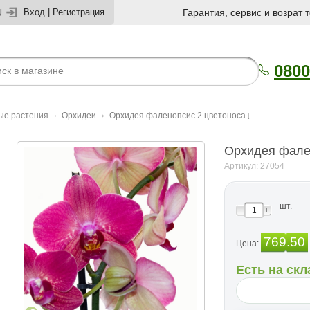
U
Вход
|
Регистрация
Гарантия, сервис и возрат 
0800
ые растения
Орхидеи
Орхидея фаленопсис 2 цветоноса
Орхидея фале
Артикул: 27054
шт.
769.50
Цена:
Есть на скл