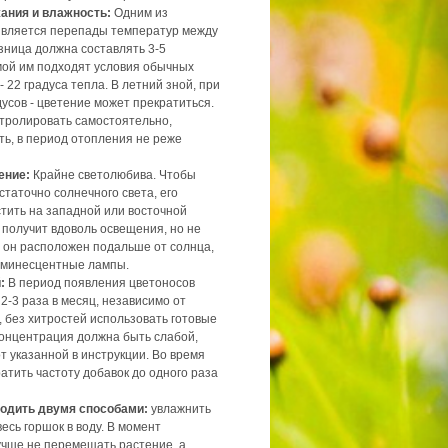
ания и влажность:
Одним из
 является перепады температур между
зница должна составлять 3-5
имой им подходят условия обычных
- 22 градуса тепла. В летний зной, при
усов - цветение может прекратиться.
тролировать самостоятельно,
ть, в период отопления не реже
ение:
Крайне светолюбива. Чтобы
статочно солнечного света, его
тить на западной или восточной
 получит вдоволь освещения, но не
е он расположен подальше от солнца,
юминесцентные лампы.
:
В период появления цветоносов
2-3 раза в месяц, независимо от
 без хитростей использовать готовые
Концентрация должна быть слабой,
т указанной в инструкции. Во время
атить частоту добавок до одного раза
одить двумя способами:
увлажнить
весь горшок в воду. В момент
учше не перемещать растение, а