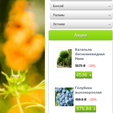
Бонсай
Пальмы
Летники
Акции
Катальпа
бигнониевидная
Нана
5670 ₴
–20%
4536
₴
Голубика
высокорослая
469.8 ₴
–20%
375.84
₴