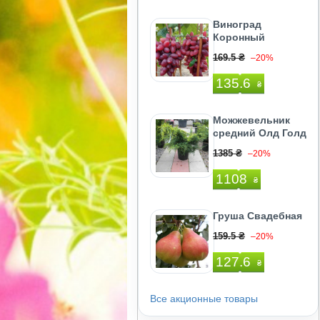
Виноград
Коронный
169.5 ₴
–20%
135.6
₴
Можжевельник
средний Олд Голд
1385 ₴
–20%
1108
₴
Груша Свадебная
159.5 ₴
–20%
127.6
₴
Все акционные товары