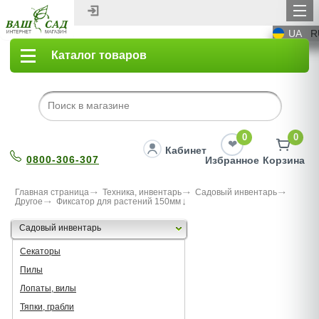
UA
R
Каталог товаров
0
0
Кабинет
0800-306-307
Избранное
Корзина
Главная страница
Техника, инвентарь
Садовый инвентарь
Другое
Фиксатор для растений 150мм
Садовый инвентарь
Секаторы
Пилы
Лопаты, вилы
Тяпки, грабли