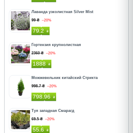
Лаванда узколистная Silver Mist
99 ₴
–20%
79.2
₴
Гортензия крупнолистная
2360 ₴
–20%
1888
₴
Можжевельник китайский Стрикта
998.7 ₴
–20%
798.96
₴
Туя западная Смарагд
69.5 ₴
–20%
55.6
₴