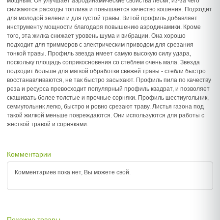
мощным. Он улучшает аэродинамические свойства лески, из-за чего
снижаются расходы топлива и повышается качество кошения. Подходит
для молодой зелени и для густой травы. Витой профиль добавляет
инструменту мощности благодаря повышению аэродинамики. Кроме
того, эта жилка снижает уровень шума и вибрации. Она хорошо
подходит для триммеров с электрическим приводом для срезания
тонкой травы. Профиль звезда имеет самую высокую силу удара,
поскольку площадь соприкосновения со стеблем очень мала. Звезда
подходит больше для мягкой обработки свежей травы - стебли быстро
восстанавливаются, не так быстро засыхают. Профиль пила по качеству
реза и ресурса превосходит популярный профиль квадрат, и позволяет
скашивать более толстые и прочные сорняки. Профиль шестиугольник,
семиугольник легко, быстро и ровно срезают траву. Листья газона под
такой жилкой меньше повреждаются. Они используются для работы с
жесткой травой и сорняками.
Комментарии
Комментариев пока нет, Вы можете
свой.
Похожие товары