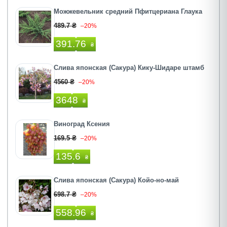
Можжевельник средний Пфитцериана Глаука
489.7 ₴
–20%
391.76
₴
Слива японская (Сакура) Кику-Шидаре штамб
4560 ₴
–20%
3648
₴
Виноград Ксения
169.5 ₴
–20%
135.6
₴
Слива японская (Сакура) Койо-но-май
698.7 ₴
–20%
558.96
₴