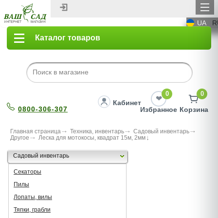
UA
R
Каталог товаров
0
0
Кабинет
0800-306-307
Избранное
Корзина
Главная страница
Техника, инвентарь
Садовый инвентарь
Другое
Леска для мотокосы, квадрат 15м, 2мм
Садовый инвентарь
Секаторы
Пилы
Лопаты, вилы
Тяпки, грабли