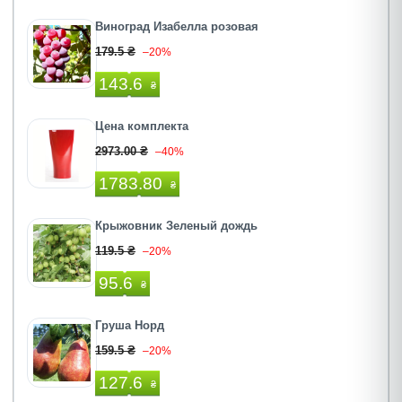
Виноград Изабелла розовая
179.5 ₴
–20%
143.6
₴
Цена комплекта
2973.00 ₴
–40%
1783.80
₴
Крыжовник Зеленый дождь
119.5 ₴
–20%
95.6
₴
Груша Норд
159.5 ₴
–20%
127.6
₴