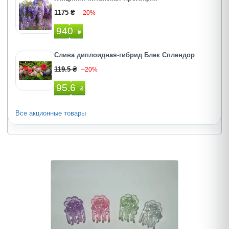
1175 ₴
–20%
940
₴
Слива диплоидная-гибрид Блек Сплендор
119.5 ₴
–20%
95.6
₴
Все акционные товары