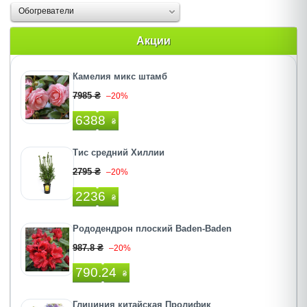
Обогреватели
Акции
Камелия микс штамб
7985 ₴
–20%
6388
₴
Тис средний Хиллии
2795 ₴
–20%
2236
₴
Рододендрон плоский Baden-Baden
987.8 ₴
–20%
790.24
₴
Глициния китайская Пролифик