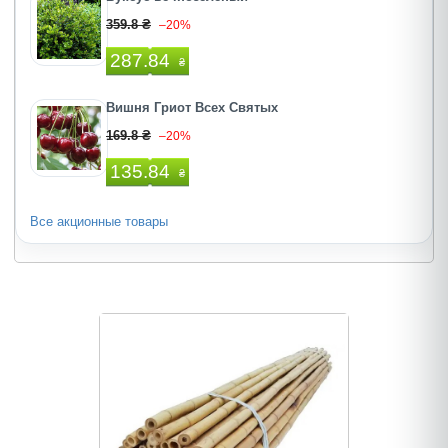
359.8 ₴
–20%
287.84
₴
Вишня Гриот Всех Святых
169.8 ₴
–20%
135.84
₴
Все акционные товары