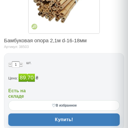
Бамбуковая опора 2,1м d-16-18мм
Артикул: 38503
шт.
89.70
₴
Цена:
Есть на
складе
♡
В избранное
Купить!