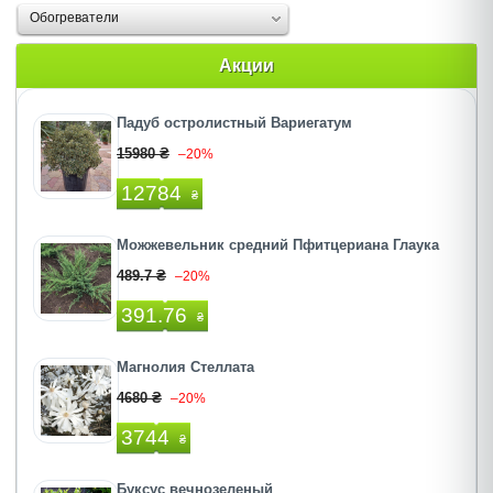
Обогреватели
Акции
Падуб остролистный Вариегатум
15980 ₴
–20%
12784
₴
Можжевельник средний Пфитцериана Глаука
489.7 ₴
–20%
391.76
₴
Магнолия Стеллата
4680 ₴
–20%
3744
₴
Буксус вечнозеленый