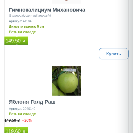
Гимнокалициум Михановича
Gymnocalycium mihanovichii
Артикул: 41184
Диаметр вазона: 5 см
Есть на складе
149.50
₴
Купить
Яблоня Голд Раш
Артикул: 2040149
Есть на складе
149.50 ₴
–20%
119.60
₴