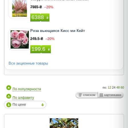
7985 ₴
–20%
6388
₴
Роза вьющаяся Кисс ми Кейт
249.5 ₴
–20%
199.6
₴
Все акционные товары
по:
12
24
48
60
По популярности
списком
картинками
По алфавиту
По цене