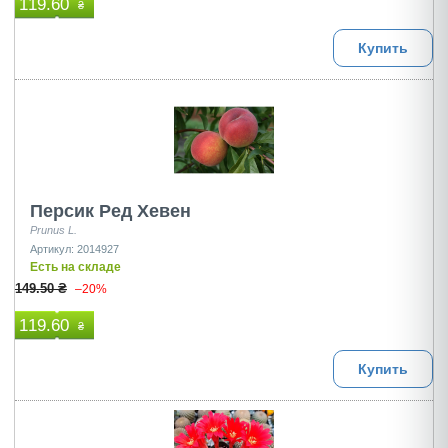
119.60
₴
Купить
Персик Ред Хевен
Prunus L.
Артикул: 2014927
Есть на складе
149.50 ₴
–20%
119.60
₴
Купить