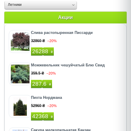
Летники
Акции
Слива растопыренная Писсарди
32860 ₴
–20%
26288
₴
Можжевельник чешуйчатый Блю Свид
359.5 ₴
–20%
287.6
₴
Пихта Нордмана
52960 ₴
–20%
42368
₴
Сакура мелкопильчатая Канзан