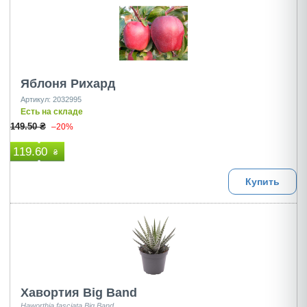
Яблоня Рихард
Артикул: 2032995
Есть на складе
149.50 ₴
–20%
119.60
₴
Купить
Хавортия Big Band
Haworthia fasciata Big Band