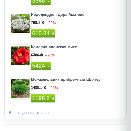
3648
₴
Рододендрон Дора Аматеис
769.8 ₴
–20%
615.84
₴
Камелия японская микс
6780 ₴
–20%
5424
₴
Можжевельник прибрежный Шлягер
1498.5 ₴
–20%
1198.8
₴
Все акционные товары