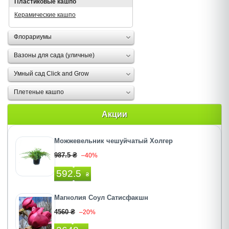
Пластиковые кашпо
Керамические кашпо
Флорариумы
Вазоны для сада (уличные)
Умный сад Click and Grow
Плетеные кашпо
Акции
Можжевельник чешуйчатый Холгер
987.5 ₴
–40%
592.5
₴
Магнолия Соул Сатисфакшн
4560 ₴
–20%