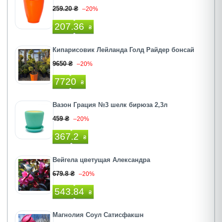
259.20 ₴
–20%
207.36
₴
Кипарисовик Лейланда Голд Райдер бонсай
9650 ₴
–20%
7720
₴
Вазон Грация №3 шелк бирюза 2,3л
459 ₴
–20%
367.2
₴
Вейгела цветущая Александра
679.8 ₴
–20%
543.84
₴
Магнолия Соул Сатисфакшн