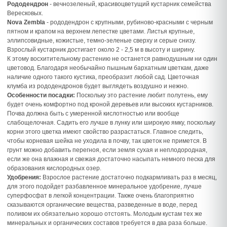
Рододендрон
- вечнозеленый, красивоцветущий кустарник семейства
Вересковых.
Nova Zembla
- рододендрон с крупными, рубиново-красными с черным
пятном и крапом на верхнем лепестке цветами. Листья крупные,
эллипсовидные, кожистые, темно-зеленые сверху и серые снизу.
Взрослый кустарник достигает около 2 - 2,5 м в высоту и ширину.
К этому восхитительному растению не останется равнодушным ни один
цветовод. Благодаря необычайно пышным бархатным цветкам, даже
наличие одного такого кустика, преобразит любой сад. Цветочная
клумба из рододендронов будет выглядеть воздушно и нежно.
Особенности посадки:
Поскольку это растение любит полутень, ему
будет очень комфортно под кроной деревьев или высоких кустарников.
Почва должна быть с умеренной кислотностью или вообще
слабощелочная. Садить его лучше в лунку или широкую ямку, поскольку
корни этого цветка имеют свойство разрастаться. Главное следить,
чтобы корневая шейка не уходила в почву, так цветок не примется. В
грунт можно добавить перегноя, если земля сухая и неплодородная,
если же она влажная и свежая достаточно насыпать немного песка для
образования кислородных озер.
Удобрения:
Взрослое растение достаточно подкармливать раз в месяц,
для этого подойдет разбавленное минеральное удобрение, лучше
суперфосфат в легкой концентрации. Также очень благоприятно
сказываются органические вещества, разведенные в воде, перед
поливом их обязательно хорошо отстоять. Молодым кустам тех же
минеральных и органических составов требуется в два раза больше.