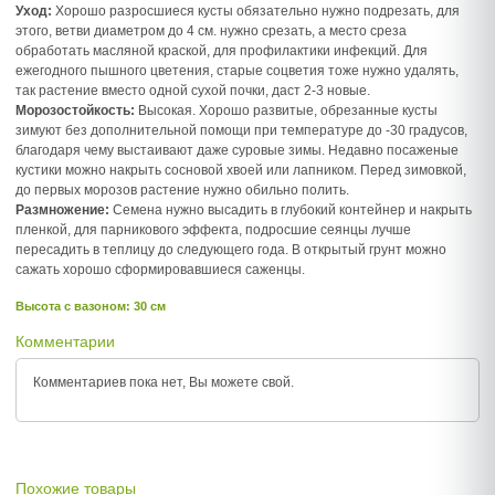
Уход:
Хорошо разросшиеся кусты обязательно нужно подрезать, для
этого, ветви диаметром до 4 см. нужно срезать, а место среза
обработать масляной краской, для профилактики инфекций. Для
ежегодного пышного цветения, старые соцветия тоже нужно удалять,
так растение вместо одной сухой почки, даст 2-3 новые.
Морозостойкость:
Высокая. Хорошо развитые, обрезанные кусты
зимуют без дополнительной помощи при температуре до -30 градусов,
благодаря чему выстаивают даже суровые зимы. Недавно посаженые
кустики можно накрыть сосновой хвоей или лапником. Перед зимовкой,
до первых морозов растение нужно обильно полить.
Размножение:
Семена нужно высадить в глубокий контейнер и накрыть
пленкой, для парникового эффекта, подросшие сеянцы лучше
пересадить в теплицу до следующего года. В открытый грунт можно
сажать хорошо сформировавшиеся саженцы.
Высота c вазоном: 30 см
Комментарии
Комментариев пока нет, Вы можете
свой.
Похожие товары