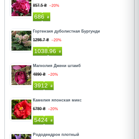
857.5 ₴
–20%
686
₴
Гортензия дуболистная Бургунди
1298.7 ₴
–20%
1038.96
₴
Магнолия Джени штамб
4890 ₴
–20%
3912
₴
Камелия японская микс
6780 ₴
–20%
5424
₴
Рододендрон плотный