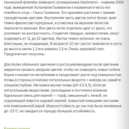
Нынешний флагман немецкого селекционера Hachmann – новинка 2009
года, выведенная Хольгером Гахманном и названная в честь его
покойного отца – Ганса Гахманна. Это красивое растение с яркими
трехцветными цветами. Внутренняя часть цветка почти белая, края
темно-фиолетово-пурпурные, а отметина на верхнем лепестке
бархатисто-красная. Все цвета четко отделены друг от друга, что
усиливает их контрастность. Соцветия твердые, прямостоячие, могут
содержать от 11 до 22 цветков. Листья темно-зеленые, не очень
блестящие, не опадающие. В возрасте 10 лет растет компактно и густо
до высоты около 1,3 м и ширины 1,5 м. Очень здоровый сорт.
Предпочитает полутень.
Для более обильного цветения и роста рекомендуем после цветения
аккуратно срывать увядшие цветки, чтобы не повредить новые побеги.
Корни становятся неглубокими и продолжают расти под поверхностью
почвы в стороны в поисках питательных веществ = никогда не сажайте
слишком глубоко. Им нужна кислая почва (рН 4,5-5,5), богатая
питательными веществами, прохладная и постоянно влажная.
Идеальная смесь для корней — торф, смешанный с легкой, не
содержащей извести садовой землей, покрытый гниющими листьями
или измельченной корой. Морозостойкость до сих пор была проверена
до -23°C, но ожидается гораздо большая устойчивость.
Комментарии