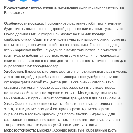
Рододендрон
- вечнозеленый, красивоцветущий кустарник семейства
Вересковых.
Особенности посадки:
Поскольку это растение любит полутень, ему
будет очень комфортно под кроной деревьев или высоких кустарников.
Почва должна быть с умеренной кислотностью или вообще
слабощелочная. Садить его лучше в лунку или широкую ямку, поскольку
корни этого цветка имеют свойство разрастаться. Главное следить,
чтобы корневая шейка не уходила в почву, так цветок не примется. В
грунт можно добавить перегноя, если земля сухая и неплодородная,
если же она влажная и свежая достаточно насыпать немного песка для
образования кислородных озер.
Удобрения:
Взрослое растение достаточно подкармливать раз в месяц,
для этого подойдет разбавленное минеральное удобрение, лучше
суперфосфат в легкой концентрации. Также очень благоприятно
сказываются органические вещества, разведенные в воде, перед
поливом их обязательно хорошо отстоять. Молодым кустам тех же
минеральных и органических составов требуется в два раза больше.
Уход:
Хорошо разросшиеся кусты обязательно нужно подрезать, для
этого, ветви диаметром до 4 см. нужно срезать, а место среза
обработать масляной краской, для профилактики инфекций. Для
ежегодного пышного цветения, старые соцветия тоже нужно удалять,
так растение вместо одной сухой почки, даст 2-3 новые.
Морозостойкость:
Высокая. Хорошо развитые, обрезанные кусты