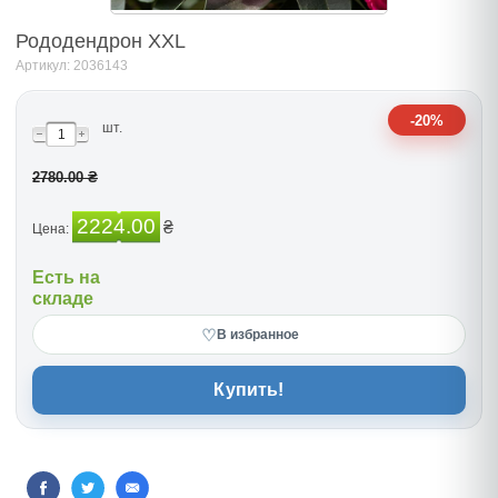
Рододендрон XXL
Артикул: 2036143
-20%
шт.
2780.00 ₴
2224.00
₴
Цена:
Есть на
складе
♡
В избранное
Купить!