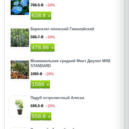
798.5 ₴
–20%
638.8
₴
Бересклет японский Гималайский
598.7 ₴
–20%
478.96
₴
Можжевельник средний Минт Джулеп MINI
STANDARD
1985 ₴
–20%
1588
₴
Падуб остролистный Аляска
698.5 ₴
–20%
558.8
₴