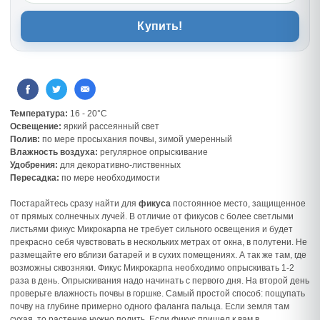
Купить!
Температура:
16 - 20°C
Освещение:
яркий рассеянный свет
Полив:
по мере просыхания почвы, зимой умеренный
Влажность воздуха:
регулярное опрыскивание
Удобрения:
для декоративно-лиственных
Пересадка:
по мере необходимости
Постарайтесь сразу найти для
фикуса
постоянное место, защищенное
от прямых солнечных лучей. В отличие от фикусов с более светлыми
листьями фикус Микрокарпа не требует сильного освещения и будет
прекрасно себя чувствовать в нескольких метрах от окна, в полутени. Не
размещайте его вблизи батарей и в сухих помещениях. А так же там, где
возможны сквозняки. Фикус Микрокарпа необходимо опрыскивать 1-2
раза в день. Опрыскивания надо начинать с первого дня. На второй день
проверьте влажность почвы в горшке. Самый простой способ: пощупать
почву на глубине примерно одного фаланга пальца. Если земля там
сухая, то растение нужно полить. Если фикус пришел к вам в