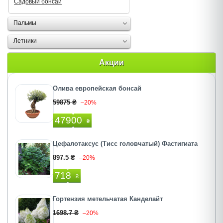
Садовый бонсай
Пальмы
Летники
Акции
Олива европейская бонсай
59875 ₴
–20%
47900
₴
Цефалотаксус (Тисс головчатый) Фастигиата
897.5 ₴
–20%
718
₴
Гортензия метельчатая Канделайт
1698.7 ₴
–20%