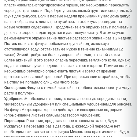
пластиковом транспортировочном горшке, его необходимо пересадить
через две-три недели. Подойдет универсальный грунт или специальный
грунт для фикусов. Если в первые недели пребывания у вас дома фикус
начнет сбрасывать листья, не пугайтесь - так фикусы реагируют на
новые условия содержания. Продолжайте его опрыскивать и поливать, и
довольно скоро он адаптируется и даст новую листву. В этом случае
рекомендуется опрыскивание листьев раствором эпина - раз в 2 недели.
Полив:
поливать фикус необходимо круглый год, используя
отстоявшуюся воду (отстаивать ее нужно в течение как минимум 12
часов). Зимой требуется более умеренный полив, а весной-летом -
более активный, в это время опасна пересушка земляного кома, однако
вода ни в коем случае не должна застаиваться в горшке. Помимо полива
необходимо регулярно опрыскивать листья и время от времени
протирать их влажной тряпочкой. При опрыскивании старайтесь, чтобы
на ствол не попадало слишком много воды.
Освещение:
Фикусы с темной листвой не требовательны к свету и могут
расти в полутени.
Удобрение:
Необходима в период с начала весны до середины осени,
универсальным удобрением или специальным удобрением для бонсаев.
На фикус Микрокарпа хорошо действуют и внекорневые подкормки
(опрыскивание листьев слабым раствором удобрения).
Пересадка:
Растение, представленное в нашем каталоге, будет
нуждаться в пересадке раз в два года. В ежегодной пересадке нет
необходимости, так как ствол фикуса Микрокарпа практически не будет