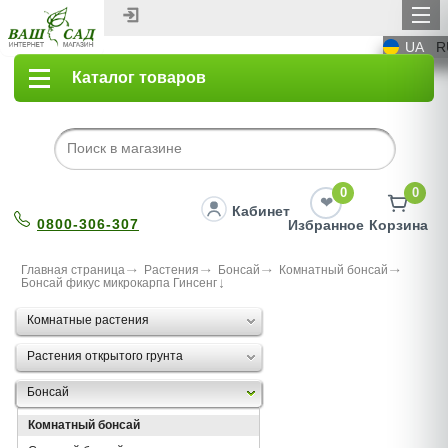
UA
R
Каталог товаров
0
0
Кабинет
0800-306-307
Избранное
Корзина
Главная страница
Растения
Бонсай
Комнатный бонсай
Бонсай фикус микрокарпа Гинсенг
Комнатные растения
Растения открытого грунта
Бонсай
Комнатный бонсай