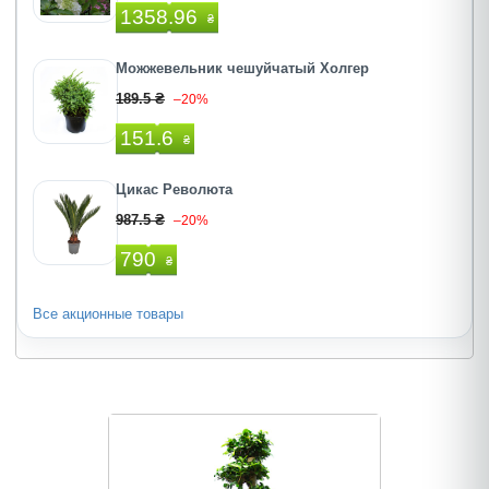
1358.96
₴
Можжевельник чешуйчатый Холгер
189.5 ₴
–20%
151.6
₴
Цикас Революта
987.5 ₴
–20%
790
₴
Все акционные товары