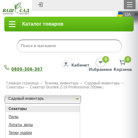
UA
R
Каталог товаров
0
0
Кабинет
0800-306-307
Избранное
Корзина
Главная страница
Техника, инвентарь
Садовый инвентарь
Секаторы
Секатор Gruntek Z-19 Professional 200мм
Садовый инвентарь
Секаторы
Пилы
Лопаты, вилы
Тяпки, грабли