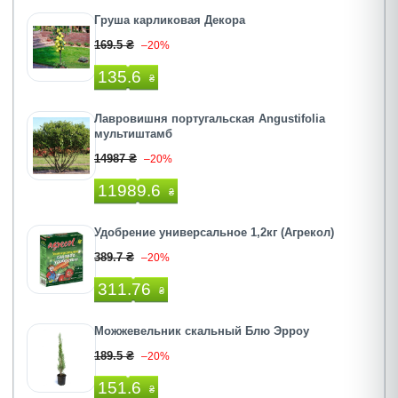
Груша карликовая Декора
169.5 ₴
–20%
135.6
₴
Лавровишня португальская Angustifolia
мультиштамб
14987 ₴
–20%
11989.6
₴
Удобрение универсальное 1,2кг (Агрекол)
389.7 ₴
–20%
311.76
₴
Можжевельник скальный Блю Эрроу
189.5 ₴
–20%
151.6
₴