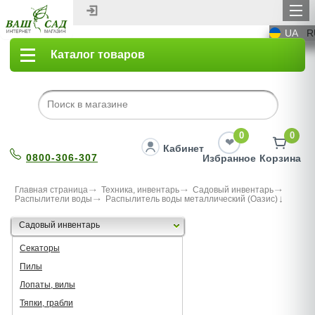
UA
R
Каталог товаров
0
0
Кабинет
0800-306-307
Избранное
Корзина
Главная страница
Техника, инвентарь
Садовый инвентарь
Распылители воды
Распылитель воды металлический (Оазис)
Садовый инвентарь
Секаторы
Пилы
Лопаты, вилы
Тяпки, грабли