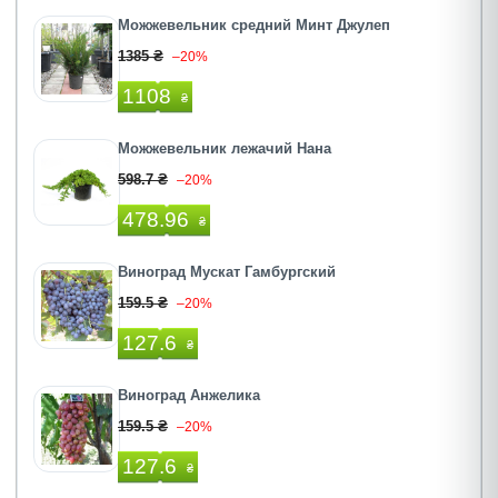
Можжевельник средний Минт Джулеп
1385 ₴
–20%
1108
₴
Можжевельник лежачий Нана
598.7 ₴
–20%
478.96
₴
Виноград Мускат Гамбургский
159.5 ₴
–20%
127.6
₴
Виноград Анжелика
159.5 ₴
–20%
127.6
₴