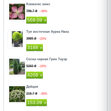
Клематис микс
798.7 ₴
–30%
559.09
₴
Туя восточная Ауреа Нана
3985 ₴
–20%
3188
₴
Сосна черная Грин Тауэр
5260 ₴
–20%
4208
₴
Дейция
218.7 ₴
–30%
153.09
₴