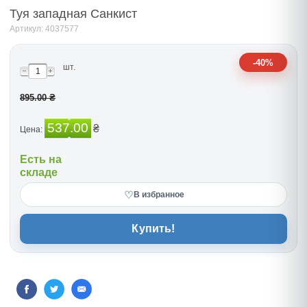
Туя западная Санкист
Артикул: 4037577
-40%
шт.
895.00 ₴
537.00
₴
Цена:
Есть на
складе
♡
В избранное
Купить!