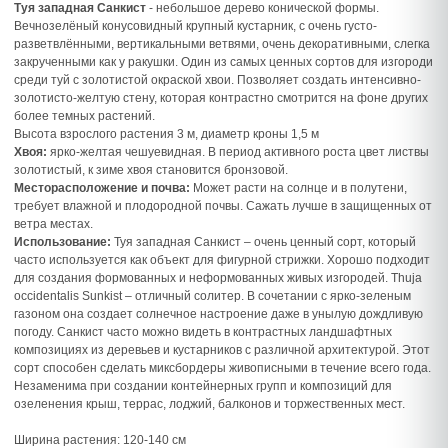
Туя западная Санкист
- небольшое дерево конической формы.
Вечнозелёный конусовидный крупный кустарник, с очень густо-
разветвлёнными, вертикальными ветвями, очень декоративными, слегка
закрученными как у ракушки. Один из самых ценных сортов для изгороди
среди туй с золотистой окраской хвои. Позволяет создать интенсивно-
золотисто-желтую стену, которая контрастно смотрится на фоне других
более темных растений.
Высота взрослого растения 3 м, диаметр кроны 1,5 м
Хвоя:
ярко-желтая чешуевидная. В период активного роста цвет листвы
золотистый, к зиме хвоя становится бронзовой.
Месторасположение и почва:
Может расти на солнце и в полутени,
требует влажной и плодородной почвы. Сажать лучше в защищенных от
ветра местах.
Использование:
Туя западная Санкист – очень ценный сорт, который
часто используется как объект для фигурной стрижки. Хорошо подходит
для создания формованных и неформованных живых изгородей. Thuja
occidentalis Sunkist – отличный солитер. В сочетании с ярко-зеленым
газоном она создает солнечное настроение даже в унылую дождливую
погоду. Санкист часто можно видеть в контрастных ландшафтных
композициях из деревьев и кустарников с различной архитектурой. Этот
сорт способен сделать миксбордеры живописными в течение всего года.
Незаменима при создании контейнерных групп и композиций для
озеленения крыш, террас, лоджий, балконов и торжественных мест.
Ширина растения: 120-140 см