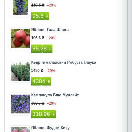
119.5 ₴
–20%
95.6
₴
Яблоня Гала Шнига
106.6 ₴
–20%
85.28
₴
Кедр гималайский Робуста Глаука
5480 ₴
–20%
4384
₴
Кампанула Блю Мунлайт
398.7 ₴
–20%
318.96
₴
Яблоня Фуджи Кику