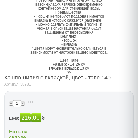
позволяет наполнять грунтом только
вазон-вкладку, являясь одновременно
контейнером для стекающей воды.
Преимущества :
- Горшки не требуют поддона ( имеется
вкладка в которую сажается растение )
- можно сделать фитильный полив , и
уезжая в опуск ваши растения будут
защищены от пересыхания
Комплект :
- горшок
- вкладка
*Цвета могут незначительно отличаться в
зависимости от настроек вашего монитора.
Цвет: Тапе
Размер: - 14*26 см
Глубина вкладки: 13 см
"/>
Кашпо Лилия с вкладкой, цвет - тапе 140
Артикул: 38981
шт.
216.00
₴
Цена:
Есть на
складе