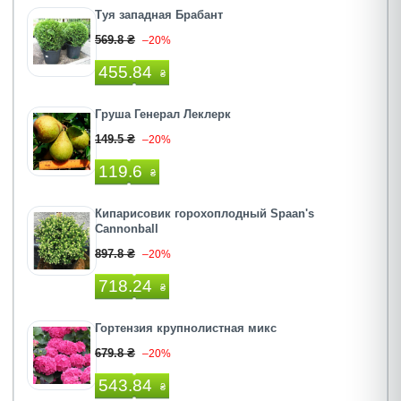
Туя западная Брабант
569.8 ₴
–20%
455.84
₴
Груша Генерал Леклерк
149.5 ₴
–20%
119.6
₴
Кипарисовик горохоплодный Spaan's
Cannonball
897.8 ₴
–20%
718.24
₴
Гортензия крупнолистная микс
679.8 ₴
–20%
543.84
₴