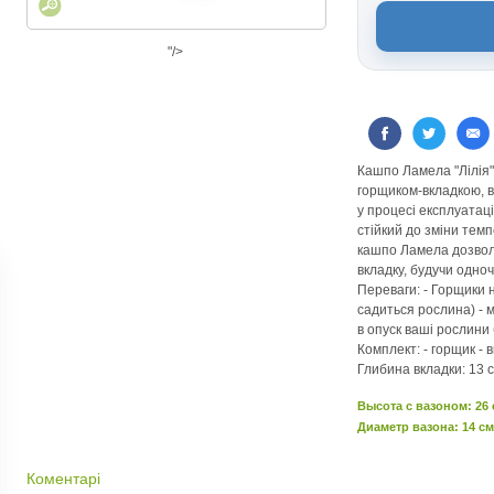
"/>
Кашпо Ламела "Лілія"
горщиком-вкладкою, в
у процесі експлуатаці
стійкий до зміни темп
кашпо Ламела дозвол
вкладку, будучи одно
Переваги: - Горщики н
садиться рослина) - м
в опуск ваші рослини
Комплект: - горщик - в
Глибина вкладки: 13 
Высота c вазоном: 26
Диаметр вазона: 14 см
Коментарі