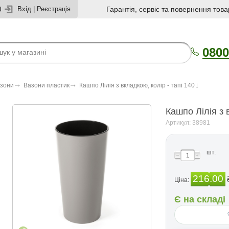
U
Вхід
|
Реєстрація
Гарантія, сервіс та повернення това
0800
азони
Вазони пластик
Кашпо Лілія з вкладкою, колір - тапі 140
Кашпо Лілія з 
Артикул: 38981
шт.
216.00
Ціна:
Є на складі