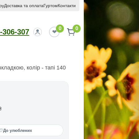
ру
Доставка та оплата
Гуртом
Контакти
0
0
-306-307
вкладкою, колір - тапі 140
₴
♡
До улюблених