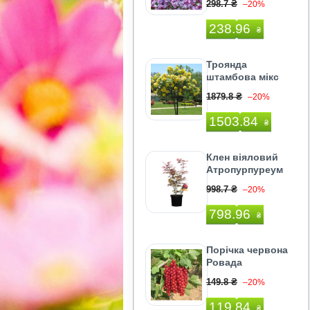
298.7 ₴
–20%
238.96
₴
Троянда
штамбова мікс
1879.8 ₴
–20%
1503.84
₴
Клен віяловий
Атропурпуреум
998.7 ₴
–20%
798.96
₴
Порічка червона
Ровада
149.8 ₴
–20%
119.84
₴