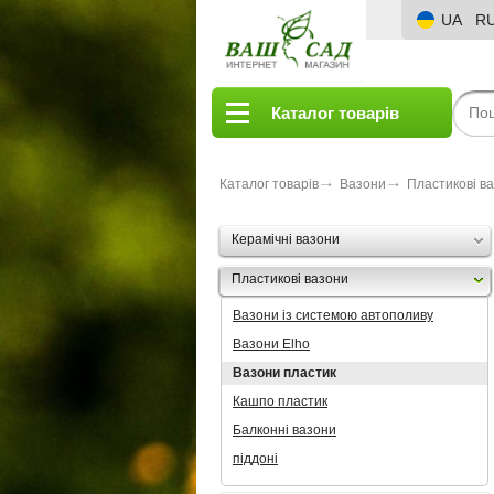
UA
R
Каталог товарів
Каталог товарів
Вазони
Пластикові в
Керамічні вазони
Пластикові вазони
Вазони із системою автополиву
Вазони Elho
Вазони пластик
Кашпо пластик
Балконні вазони
піддоні