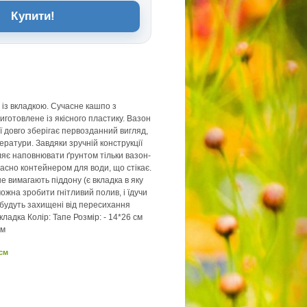
Купити!
 із вкладкою. Сучасне кашпо з
иготовлене із якісного пластику. Вазон
ї довго зберігає первозданний вигляд,
ератури. Завдяки зручній конструкції
яє наповнювати ґрунтом тільки вазон-
часно контейнером для води, що стікає.
е вимагають піддону (є вкладка в яку
ожна зробити гнітливий полив, і їдучи
 будуть захищені від пересихання
кладка Колір: Тапе Розмір: - 14*26 см
см
 см