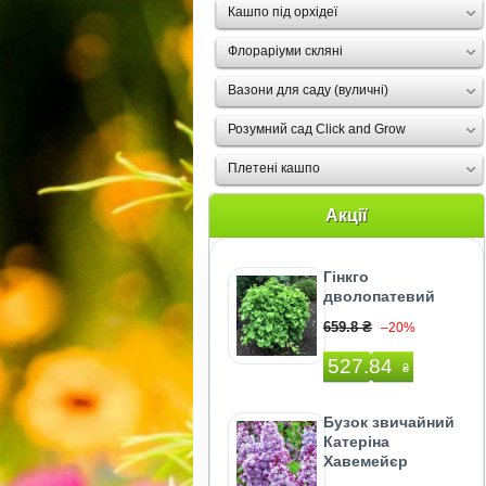
Кашпо під орхідеї
Флораріуми скляні
Вазони для саду (вуличні)
Розумний сад Click and Grow
Плетені кашпо
Акції
Гінкго
дволопатевий
659.8 ₴
–20%
527.84
₴
Бузок звичайний
Катеріна
Хавемейєр