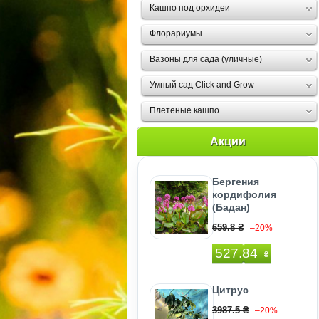
Кашпо под орхидеи
Флорариумы
Вазоны для сада (уличные)
Умный сад Click and Grow
Плетеные кашпо
Акции
Бергения
кордифолия
(Бадан)
659.8 ₴
–20%
527.84
₴
Цитрус
3987.5 ₴
–20%