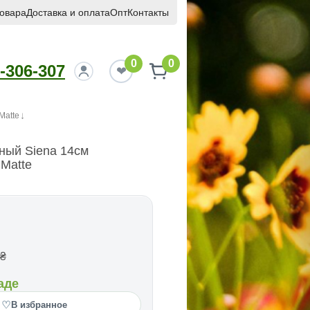
товара
Доставка и оплата
Опт
Контакты
0
0
-306-307
Matte
ный Siena 14см
Matte
₴
аде
♡
В избранное