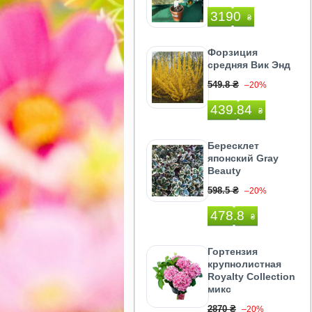
3190
₴
Форзиция
средняя Вик Энд
549.8 ₴
–20%
439.84
₴
Бересклет
японский Gray
Beauty
598.5 ₴
–20%
478.8
₴
Гортензия
крупнолистная
Royalty Collection
микс
2870 ₴
–20%