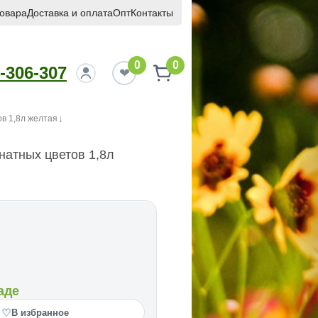
товара
Доставка и оплата
Опт
Контакты
0
0
-306-307
в 1,8л желтая
натных цветов 1,8л
аде
♡
В избранное