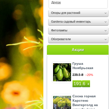
Другое
Опоры для растений
Gardena садовый инвентарь
Фитолампы
Обогреватели
Акции
Груша
Ноябрьская
239.5 ₴
–20%
191.6
₴
Сосна горная
Карстенс
Винтерголд на