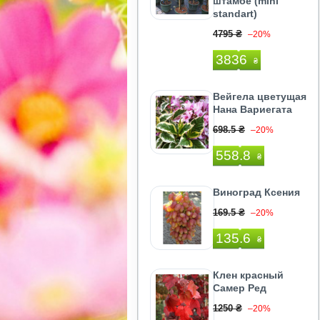
штамбе (mini
standart)
4795 ₴
–20%
3836
₴
Вейгела цветущая
Нана Вариегата
698.5 ₴
–20%
558.8
₴
Виноград Ксения
169.5 ₴
–20%
135.6
₴
Клен красный
Самер Ред
1250 ₴
–20%