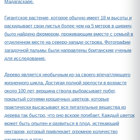
Мадагаскаре.
Гигантское растение, которое обычно имеет 18 м высоты и
раскидывает свои листья более чем на 5 метров в ширину,
было найдено фермером, проживающим вместе с семьей в
отделенном месте на северо-западе острова. Фотографии
загадочной пальмы были направлены британским ученым
для исследования.
Дерево является необычным из-за своего впечатляющего
жизненного цикла. Достигая полной зрелости в возрасте
около 100 лет, вершина ствола выбрасывает побег,
покрытый сотнями крошечных цветков, которые
практически высасывают все питательные вещества из
дерева так быстро, что оно вскоре погибает. Каждый цветок
может быть опылен и развиться в плод, истекающий
нектаром, который привлекает огромное количество
насекомых и птиц.