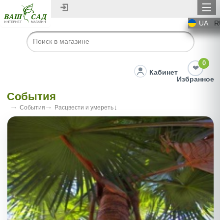
UA
R
0
Кабинет
Избранное
События
События
Расцвести и умереть