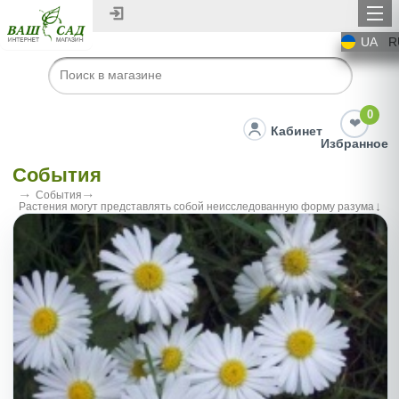
UA
R
0
Кабинет
Избранное
События
События
Растения могут представлять собой неисследованную форму разума