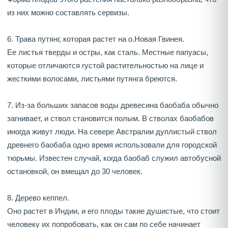
из них можно составлять сервизы.
6. Трава путянг, которая растет на о.Новая Гвинея.
Ее листья тверды и остры, как сталь. Местные папуасы,
которые отличаются густой растительностью на лице и
жесткими волосами, листьями путянга бреются.
7. Из-за больших запасов воды древесина баобаба обычно
загнивает, и ствол становится полым. В стволах баобабов
иногда живут люди. На севере Австралии дуплистый ствол
древнего баобаба одно время использовали для городской
тюрьмы. Известен случай, когда баобаб служил автобусной
остановкой, он вмещал до 30 человек.
8. Дерево кеппел.
Оно растет в Индии, и его плоды такие душистые, что стоит
человеку их попробовать, как он сам по себе начинает