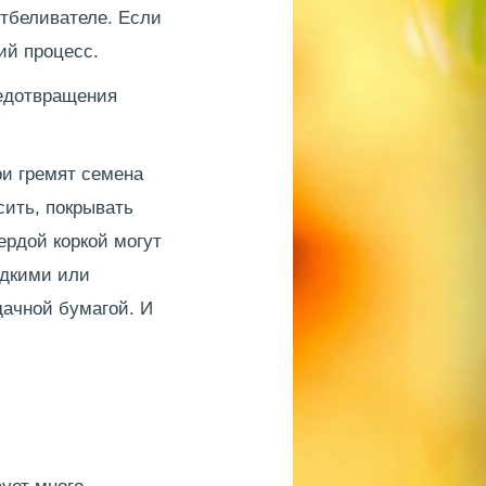
отбеливателе. Если
ий процесс.
редотвращения
ри гремят семена
сить, покрывать
ердой коркой могут
адкими или
дачной бумагой. И