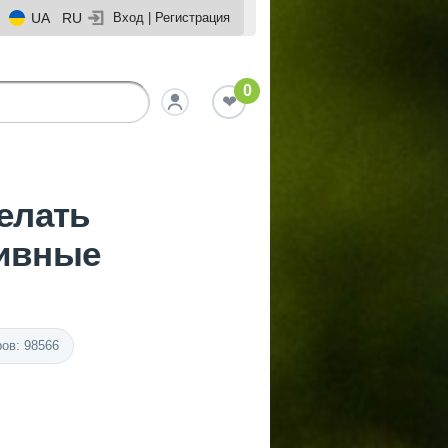
UA
RU
Вход
|
Регистрация
0
елать
ивные
ов: 98566