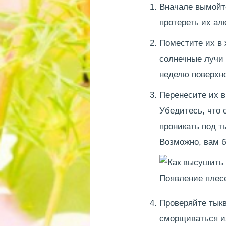
Вначале вымойте
протереть их ал
Поместите их в 
солнечные лучи 
неделю поверхн
Перенесите их в
Убедитесь, что 
проникать под т
Возможно, вам б
Появление плес
Проверяйте тыкв
сморщиваться ил