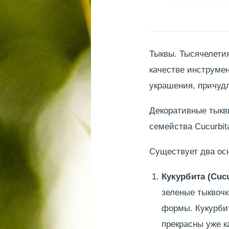
Тыквы. Тысячелети
качестве инструме
украшения, причуд
Декоративные тыкв
семейства Cucurbit
Существует два ос
Кукурбита (Cucu
зеленые тыквочк
формы. Кукурбит
прекрасны уже к