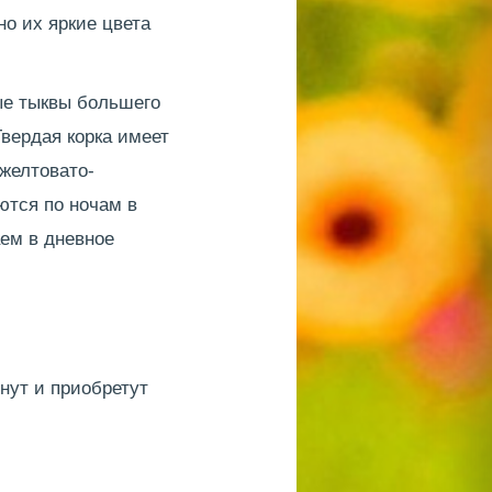
но их яркие цвета
ые тыквы большего
Твердая корка имеет
 желтовато-
ются по ночам в
аем в дневное
нут и приобретут