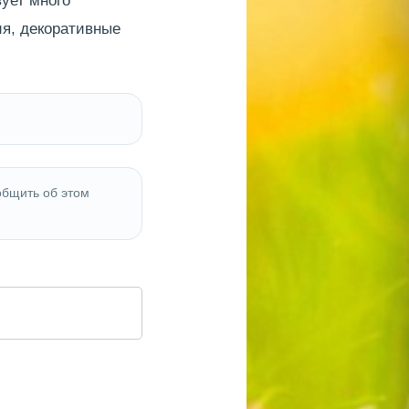
ует много
ия, декоративные
общить об этом