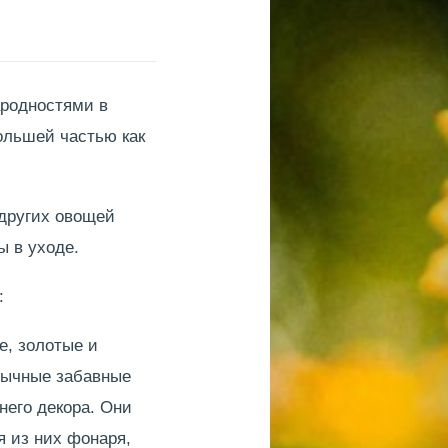
родностями в
ольшей частью как
 других овощей
ы в уходе.
:
е, золотые и
обычные забавные
него декора. Они
я из них фонаря,