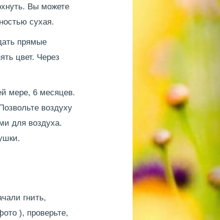
охнуть. Вы можете
лностью сухая.
дать прямые
ять цвет. Через
й мере, 6 месяцев.
 Позвольте воздуху
ми для воздуха.
ушки.
ачали гнить,
ото ), проверьте,