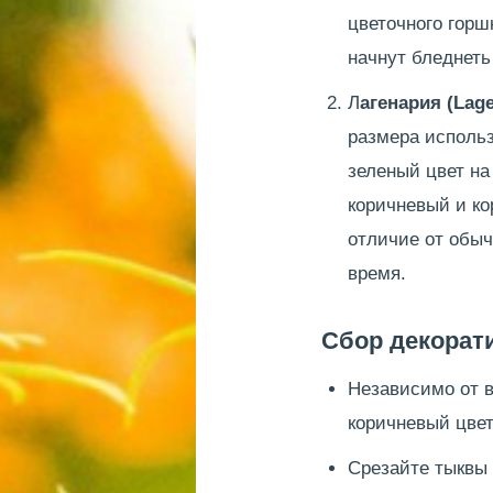
цветочного горш
начнут бледнеть
Л
агенария (Lag
размера использ
зеленый цвет на
коричневый и ко
отличие от обыч
время.
Сбор декорат
Независимо от в
коричневый цвет
Срезайте тыквы