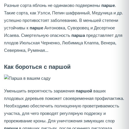
Разные сорта яблонь не одинаково подвержены
парше
.
Такие сорта, как Уэлси, Пепин шафранный, Медуница и др.
успешно противостоят заболеванию. В меньшей степени
устойчивы к
парше
Антоновка, Суворовец и Десертное
Исаева. Смертельную опасность
парша
представляет для
плодов Июльская Черненко, Любимица Клаппа, Венера,
Северянка, Румяная...
Как бороться с паршой
Уменьшить вероятность заражения
паршой
ваших
плодовых деревьев поможет своевременная профилактика.
Необходимо обеспечить полноценную проветриваемость
участка, для чего проводят регулярную подрезку и
прореживание кроны. Для уничтожения зимующих спор
парши
в опавших листьях, после осеннего листопада