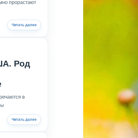
емно прорастают
Читать далее
А. Род
е
речаются в
ры
Читать далее