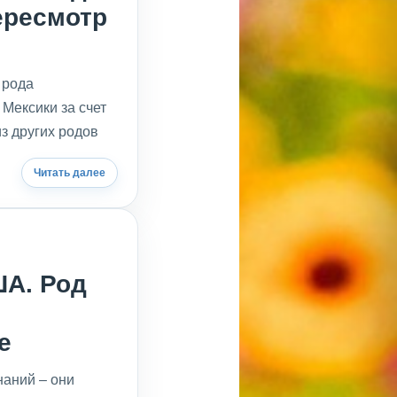
ересмотр
 рода
Мексики за счет
з других родов
Читать далее
А. Род
е
наний – они