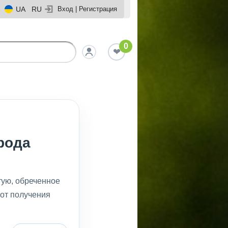
UA
RU
Вход
|
Регистрация
0
рода
тую, обреченное
 от получения