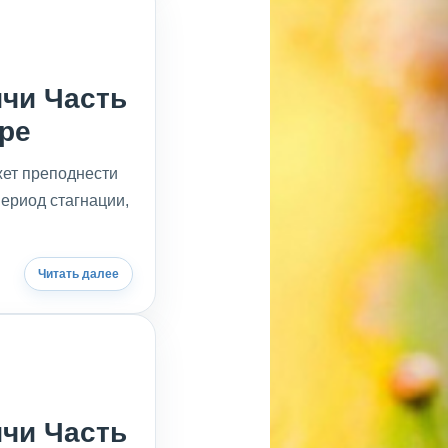
ичи Часть
уре
жет преподнести
ериод стагнации,
Читать далее
ичи Часть