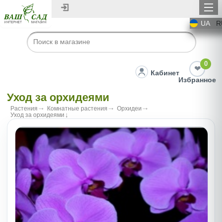
UA
R
0
Кабинет
Избранное
Уход за орхидеями
Растения
Комнатные растения
Орхидеи
Уход за орхидеями