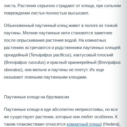
листа. Растения серьезно страдают от клеща, при сильном
повреждении листья полностью высыхают.
Обыкновенный паутинный клещ живет в пологе из тонкой
паутины. Мелкие паутинные нити становятся заметнее
после опрыскивания растения водой. На комнатных
растениях встречаются и родственники паутинных клещей:
орхидейный (Tenuipalpus pacificus), кактусовый плоский
(Brevipalpus russulus) и красный оранжерейный (Brevipalpus
obovatus), они мельче и паутины не плетут. Их еще
называют ложными паутинными клещами.
Паутинные клещи на бругмансии
Паутинные клещи в еде абсолютно неприхотливы, но все
же существуют растения, которые они любят особенно. К
таким «лакомствам» относятся
комнатный плющ
) (Hedera),