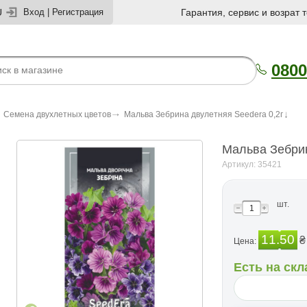
U
Вход
|
Регистрация
Гарантия, сервис и возрат 
0800
Семена двухлетных цветов
Мальва Зебрина двулетняя Seedera 0,2г
Мальва Зебрин
Артикул: 35421
шт.
11.50
₴
Цена:
Есть на скл