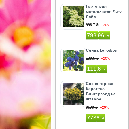
Гортензия
метельчатая Литл
Лайм
998.7 ₴
–20%
798.96
₴
Слива Блюфри
139.5 ₴
–20%
111.6
₴
Сосна горная
Карстенс
Винтерголд на
штамбе
9670 ₴
–20%
7736
₴