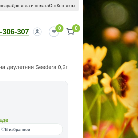
товара
Доставка и оплата
Опт
Контакты
0
0
-306-307
а двулетняя Seedera 0,2г
аде
♡
В избранное