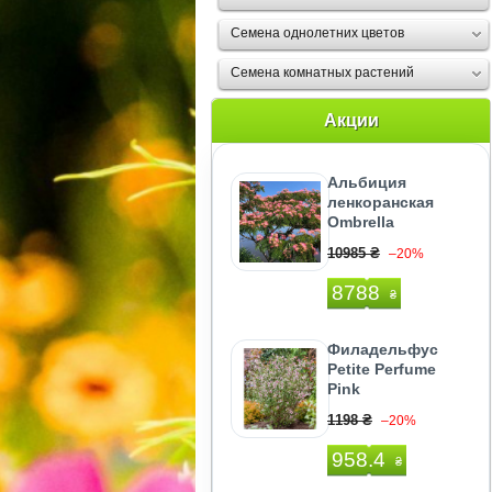
Семена однолетних цветов
Семена комнатных растений
Акции
Альбиция
ленкоранская
Ombrella
10985 ₴
–20%
8788
₴
Филадельфус
Petite Perfume
Pink
1198 ₴
–20%
958.4
₴