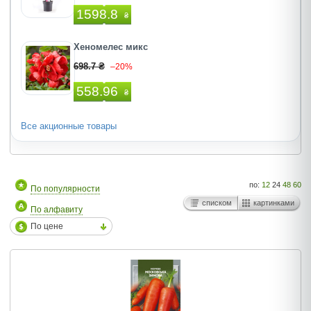
1598.8
₴
Хеномелес микс
698.7 ₴
–20%
558.96
₴
Все акционные товары
по:
12
24
48
60
По популярности
списком
картинками
По алфавиту
По цене