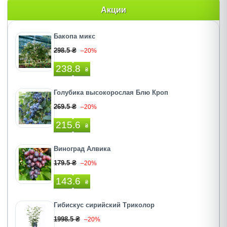
Акции
Бакопа микс
298.5 ₴
–20%
238.8
₴
Голубика высокорослая Блю Кроп
269.5 ₴
–20%
215.6
₴
Виноград Алвика
179.5 ₴
–20%
143.6
₴
Гибискус сирийский Триколор
1998.5 ₴
–20%