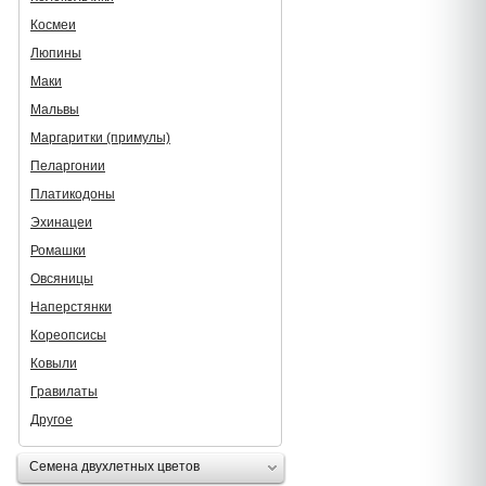
Космеи
Люпины
Маки
Мальвы
Маргаритки (примулы)
Пеларгонии
Платикодоны
Эхинацеи
Ромашки
Овсяницы
Наперстянки
Кореопсисы
Ковыли
Гравилаты
Другое
Семена двухлетных цветов