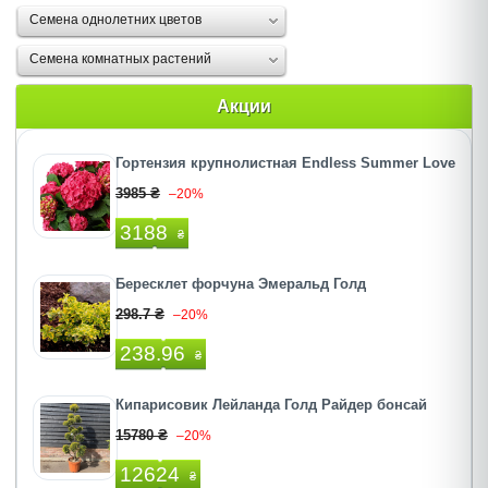
Семена однолетних цветов
Семена комнатных растений
Акции
Гортензия крупнолистная Endless Summer Love
3985 ₴
–20%
3188
₴
Бересклет форчуна Эмеральд Голд
298.7 ₴
–20%
238.96
₴
Кипарисовик Лейланда Голд Райдер бонсай
15780 ₴
–20%
12624
₴