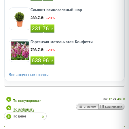
Самшит вечнозеленый шар
289.7 ₴
–20%
231.76
₴
Гортензия метельчатая Конфетти
798.7 ₴
–20%
638.96
₴
Все акционные товары
по:
12
24
48
60
По популярности
списком
картинками
По алфавиту
По цене