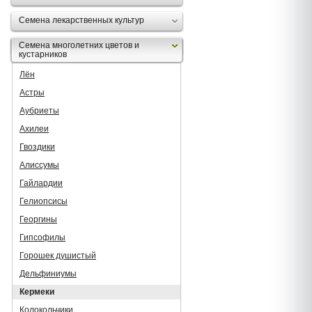
Семена лекарственных культур
Семена многолетних цветов и
кустарников
Лён
Астры
Аубриеты
Ахилеи
Гвоздики
Алиссумы
Гайлардии
Гелиопсисы
Георгины
Гипсофилы
Горошек душистый
Дельфиниумы
Кермеки
Колокольчики