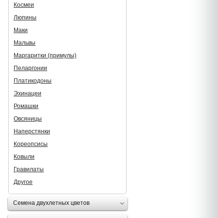
Космеи
Люпины
Маки
Мальвы
Маргаритки (примулы)
Пеларгонии
Платикодоны
Эхинацеи
Ромашки
Овсяницы
Наперстянки
Кореопсисы
Ковыли
Гравилаты
Другое
Семена двухлетных цветов