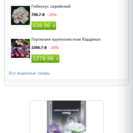
Гибискус сирийский
798.7 ₴
–20%
638.96
₴
Гортензия крупнолистная Кардинал
1598.7 ₴
–20%
1278.96
₴
Все акционные товары