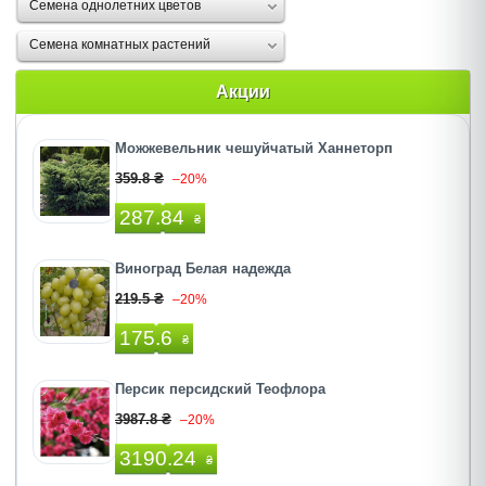
Семена однолетних цветов
Семена комнатных растений
Акции
Можжевельник чешуйчатый Ханнеторп
359.8 ₴
–20%
287.84
₴
Виноград Белая надежда
219.5 ₴
–20%
175.6
₴
Персик персидский Теофлора
3987.8 ₴
–20%
3190.24
₴