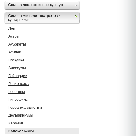
Семена лекарственных культур
Семена многолетних цветов и
кустарников
Лён
Астры
Аубриеты
Ахилеи
Гвоздики
Алиссумы
Гайлардии
Гелиопсисы
Георгины
Гипсофилы
Горошек душистый
Дельфиниумы
Кермеки
Колокольчики