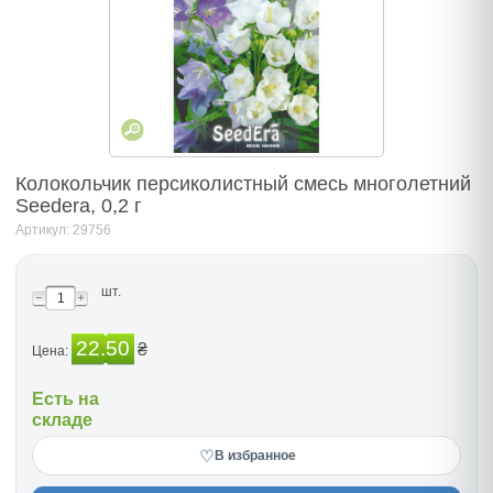
Колокольчик персиколистный смесь многолетний
Seedera, 0,2 г
Артикул: 29756
шт.
22.50
₴
Цена:
Есть на
складе
♡
В избранное