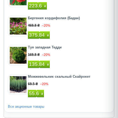
223.6
₴
Бергения кордифолия (Бадан)
469.8 ₴
–20%
375.84
₴
Туя западная Тедди
169.8 ₴
–20%
135.84
₴
Можжевельник скальный Скайрокет
69.5 ₴
–20%
55.6
₴
Все акционные товары