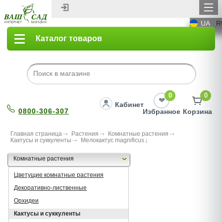
UA
R
Каталог товаров
0
0
Кабинет
0800-306-307
Избранное
Корзина
Главная страница
Растения
Комнатные растения
Кактусы и суккуленты
Мелокактус magnificus
Комнатные растения
Цветущие комнатные растения
Декоративно-лиственные
Орхидеи
Кактусы и суккуленты