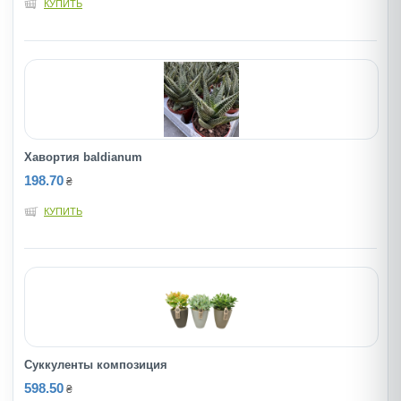
КУПИТЬ
Хавортия baldianum
198.70
₴
КУПИТЬ
Суккуленты композиция
598.50
₴