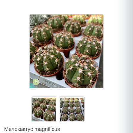
Мелокактус magnificus