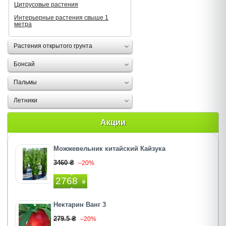
Цитрусовые растения
Интерьерные растения свыше 1
метра
Растения открытого грунта
Бонсай
Пальмы
Летники
Акции
Можжевельник китайский Кайзука
3460 ₴
–20%
2768
₴
Нектарин Ванг 3
279.5 ₴
–20%