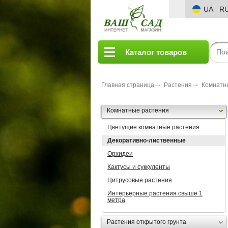
UA
R
Каталог товаров
Главная страница
Растения
Комнатн
Комнатные растения
Цветущие комнатные растения
Декоративно-лиственные
Орхидеи
Кактусы и суккуленты
Цитрусовые растения
Интерьерные растения свыше 1
метра
Растения открытого грунта