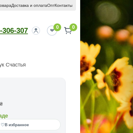
товара
Доставка и оплата
Опт
Контакты
0
0
-306-307
ук Счастья
₴
аде
♡
В избранное