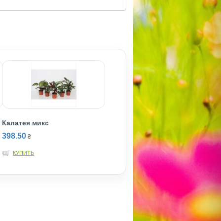
Калатея микс
398.50
₴
КУПИТЬ