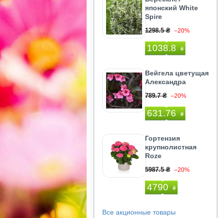
японский White
Spire
1298.5 ₴
–20%
1038.8
₴
Вейгела цветущая
Александра
789.7 ₴
–20%
631.76
₴
Гортензия
крупнолистная
Roze
5987.5 ₴
–20%
4790
₴
Все акционные товары