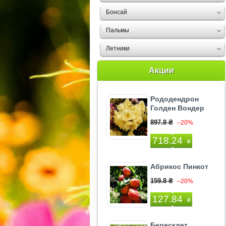
Бонсай
Пальмы
Летники
Акции
Рододендрон
Голден Вондер
897.8 ₴
–20%
718.24
₴
Абрикос Пинкот
159.8 ₴
–20%
127.84
₴
Бересклет