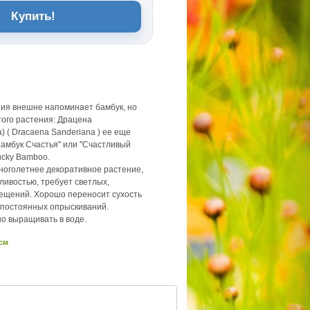
Купить!
ния внешне напоминает бамбук, но
того растения: Драцена
 ( Dracaena Sanderiana ) ее еще
амбук Счастья" или "Счастливый
ucky Bamboo.
ноголетнее декоративное растение,
ливостью, требует светлых,
ещений. Хорошо переносит сухость
т постоянных опрыскиваний.
о выращивать в воде.
 см