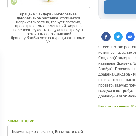
Драцена Сандера - многолетнее
декоративное растение, отличается
неприхотливостью, требует светлых,
проветриваемых помещений. Хорошо
переносит сухость воздуха и не требует
постоянных опрыскиваний.
Драцену-бамбук можно выращивать в воде.
"/>
Стебель этого расте
истинное название э
Сандера(Сандериана)
называют Драцена "Б
Бамбук" - Dracaena L
Драцена Сандера - м
отличается неприхот
проветриваемых пом
воздуха и не требуе
Драцену-бамбук можн
Высота c вазоном: 60
Комментарии
Комментариев пока нет, Вы можете
свой.