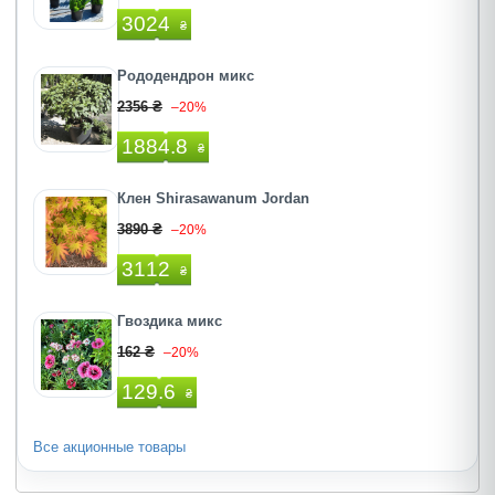
3024
₴
Рододендрон микс
2356 ₴
–20%
1884.8
₴
Клен Shirasawanum Jordan
3890 ₴
–20%
3112
₴
Гвоздика микс
162 ₴
–20%
129.6
₴
Все акционные товары