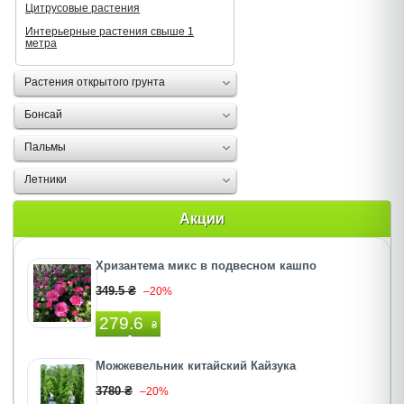
Цитрусовые растения
Интерьерные растения свыше 1
метра
Растения открытого грунта
Бонсай
Пальмы
Летники
Акции
Хризантема микс в подвесном кашпо
349.5 ₴
–20%
279.6
₴
Можжевельник китайский Кайзука
3780 ₴
–20%