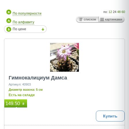
по:
12
24
48
60
По популярности
списком
картинками
По алфавиту
По цене
Гимнокалициум Дамса
Артикул: 40903
Диаметр вазона: 5 см
Есть на складе
149.50
₴
Купить