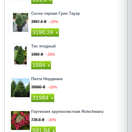
₴
Сосна черная Грин Тауэр
3987.8 ₴
–20%
3190.24
₴
Тис ягодный
1980 ₴
–20%
1584
₴
Пихта Нордмана
39980 ₴
–20%
31984
₴
Гортензия крупнолистная Rotschwanz
739.8 ₴
–20%
591.84
₴