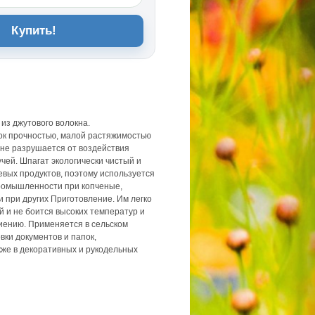
Купить!
из джутового волокна.
ок прочностью, малой растяжимостью
 не разрушается от воздействия
чей. Шпагат экологически чистый и
вых продуктов, поэтому используется
ромышленности при копченые,
 при других Приготовление. Им легко
ий и не боится высоких температур и
ниению. Применяется в сельском
вки документов и папок,
кже в декоративных и рукодельных