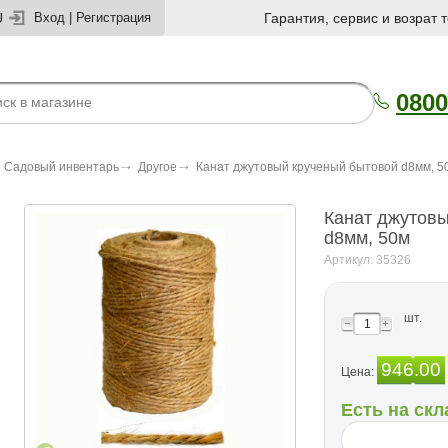
U
Вход
|
Регистрация
Гарантия, сервис и возрат 
0800
Садовый инвентарь
Другое
Канат джутовый крученый бытовой d8мм, 5
Канат джутов
d8мм, 50м
Артикул: 35326
шт.
946.00
Цена:
Есть на скл