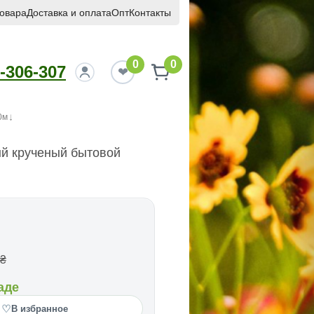
товара
Доставка и оплата
Опт
Контакты
0
0
-306-307
0м
ый крученый бытовой
₴
аде
♡
В избранное