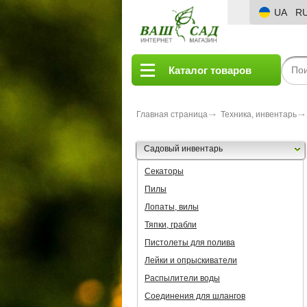
UA
R
Каталог товаров
Главная страница
Техника, инвентарь
Садовый инвентарь
Секаторы
Пилы
Лопаты, вилы
Тяпки, грабли
Пистолеты для полива
Лейки и опрыскиватели
Распылители воды
Соединения для шлангов