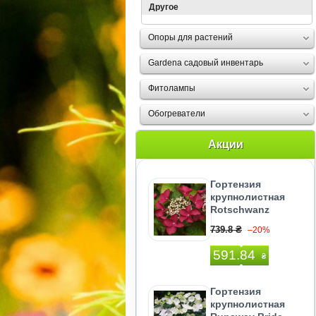
Другое
Опоры для растений
Gardena садовый инвентарь
Фитолампы
Обогреватели
Акции
Гортензия
крупнолистная
Rotschwanz
739.8 ₴
–20%
591.84
₴
Гортензия
крупнолистная