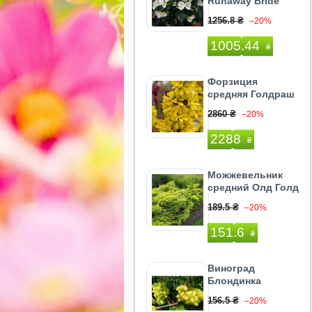
Runaway Bride
1256.8 ₴
–20%
1005.44
₴
Форзиция
средняя Голдраш
2860 ₴
–20%
2288
₴
Можжевельник
средний Олд Голд
189.5 ₴
–20%
151.6
₴
Виноград
Блондинка
156.5 ₴
–20%