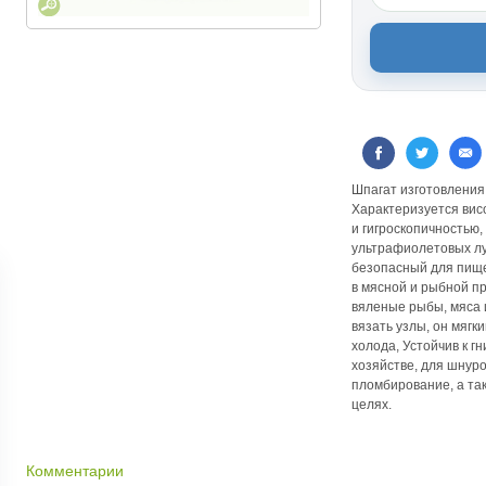
Шпагат изготовления 
Характеризуется вис
и гигроскопичностью,
ультрафиолетовых лу
безопасный для пище
в мясной и рыбной п
вяленые рыбы, мяса и
вязать узлы, он мягк
холода, Устойчив к г
хозяйстве, для шнуро
пломбирование, а та
целях.
Комментарии