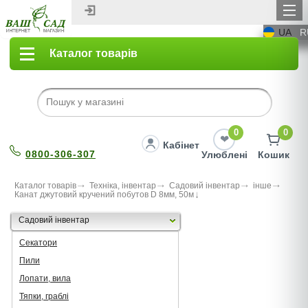
UA
R
Каталог товарів
0
0
Кабінет
0800-306-307
Улюблені
Кошик
Каталог товарів
Техніка, інвентар
Садовий інвентар
інше
Канат джутовий кручений побутов D 8мм, 50м
Садовий інвентар
Секатори
Пили
Лопати, вила
Тяпки, граблі