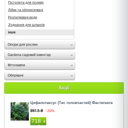
Пістолети для поливу
Лійки та обприскувачі
Розпилювачі води
З'єднання для шлангів
інше
Опори для рослин
Gardena садовий інвентар
Фітолампи
Oбігрівачі
Акції
Цефалотаксус (Тис головчастий) Фастигиата
897.5 ₴
–20%
718
₴