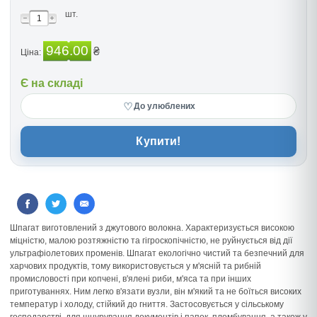
шт.
946.00
₴
Ціна:
Є на складі
♡
До улюблених
Купити!
Шпагат виготовлений з джутового волокна. Характеризується високою
міцністю, малою розтяжністю та гігроскопічністю, не руйнується від дії
ультрафіолетових променів. Шпагат екологічно чистий та безпечний для
харчових продуктів, тому використовується у м'ясній та рибній
промисловості при копчені, в'ялені риби, м'яса та при інших
приготуваннях. Ним легко в'язати вузли, він м'який та не боїться високих
температур і холоду, стійкий до гниття. Застосовується у сільському