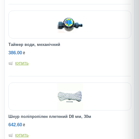
Таймер води, механічний
386.00
₴
КУПИТЬ
Шнур полiпропiлен плетений D8 мм, 30м
642.60
₴
КУПИТЬ