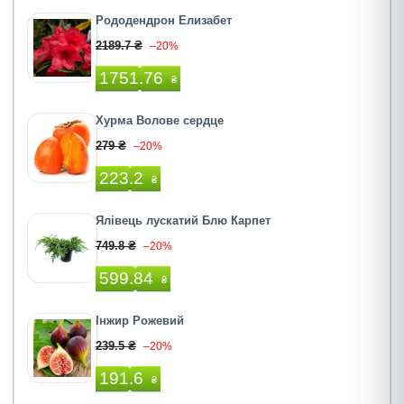
Рододендрон Елизабет
2189.7 ₴
–20%
1751.76
₴
Хурма Волове сердце
279 ₴
–20%
223.2
₴
Ялівець лускатий Блю Карпет
749.8 ₴
–20%
599.84
₴
Інжир Рожевий
239.5 ₴
–20%
191.6
₴